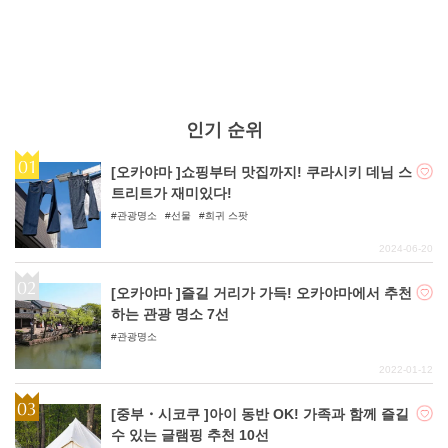
인기 순위
[오카야마 ]쇼핑부터 맛집까지! 쿠라시키 데님 스
트리트가 재미있다!
관광명소
선물
희귀 스팟
2024-06-20
[오카야마 ]즐길 거리가 가득! 오카야마에서 추천
하는 관광 명소 7선
관광명소
2022-01-12
[중부・시코쿠 ]아이 동반 OK! 가족과 함께 즐길
수 있는 글램핑 추천 10선