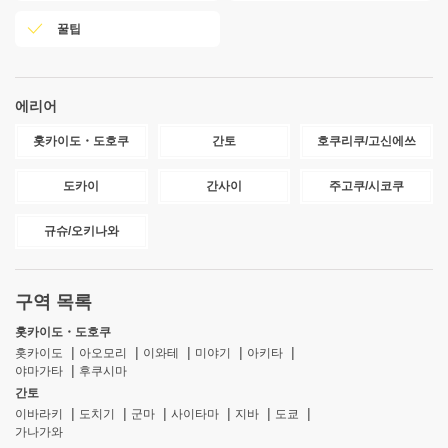
꿀팁
에리어
홋카이도・도호쿠
간토
호쿠리쿠/고신에쓰
도카이
간사이
주고쿠/시코쿠
규슈/오키나와
구역 목록
홋카이도・도호쿠
홋카이도
아오모리
이와테
미야기
아키타
야마가타
후쿠시마
간토
이바라키
도치기
군마
사이타마
지바
도쿄
가나가와