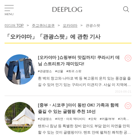
미디어 TOP
주고쿠/시코쿠
오카야마
관광스팟
좋아요
「오카야마」「관광스팟」에 관한 기사
TOP
[오카야마 ]쇼핑부터 맛집까지! 쿠라시키 데
님 스트리트가 재미있다!
에리어
관광명소
선물
희귀 스팟
흰 벽의 창고와 나마코 벽 등 복고풍의 운치 있는 풍경을 즐
길 수 있어 인기 있는 구라시키 미관지구. 사실 이 지역에
카테고리
데님 사랑이 넘치는 "쿠라시키 데님 스트리트 "라는 재미있
2024-06-21
는 명소가 있다는 것을 알고 계셨나요? 이번에는 구라시키
시에 가면 꼭 들러야 할 구라시키 데님 스트리트의 매력을
[중부・시코쿠 ]아이 동반 OK! 가족과 함께
한국어
소개합니다.
즐길 수 있는 글램핑 추천 10선
USD
관광명소
자연・야외 액티비티
오락
커플/부부
가족여
행
우정여행
자연
아이와 함께
텐트나 침낭 등 특별한 장비 없이도 부담 없이 자연을 만끽
할 수 있는 것이 글램핑이다. 텐트 안에 펼쳐진 쾌적한 공간