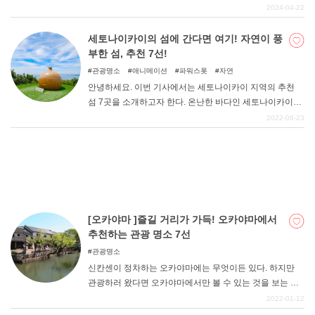
에서 어른도 아이도 편안하게 지낼 수 있다. 낮에는 츄고
2024-04-22
쿠・시코쿠 지방의 대자연 속에서 마음껏 놀고, 밤에는 맛
있는 음식을 즐길 수 있는 글램핑 시설을 소개한다.
세토나이카이의 섬에 간다면 여기! 자연이 풍
DEEPLOG란
부한 섬, 추천 7선!
개인 정보보호
관광명소
애니메이션
파워스폿
자연
안녕하세요. 이번 기사에서는 세토나이카이 지역의 추천
문의
섬 7곳을 소개하고자 한다. 온난한 바다인 세토나이카이에
회사개요
는 많은 섬이 있어 풍부한 자연을 만끽할 수 있다. 관광객부
2022-08-23
터 현지인까지 폭넓게 추천하는 개방적인 시간. 그런 명소
여행작가 모집
를 즐기며 멋진 시간을 보내셨으면 좋겠습니다.
[오카야마 ]즐길 거리가 가득! 오카야마에서
추천하는 관광 명소 7선
관광명소
신칸센이 정차하는 오카야마에는 무엇이든 있다. 하지만
관광하러 왔다면 오카야마에서만 볼 수 있는 것을 보는 것
을 추천한다. 먹거리도 굴구이, 라멘, 호르몬 야키소바 등
2022-01-12
정성이 담긴 맛있는 음식을 즐길 수 있다. 그런 오카야마의