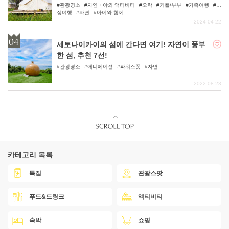
관광명소
자연・야외 액티비티
오락
커플/부부
가족여행
우
정여행
자연
아이와 함께
2024-04-22
세토나이카이의 섬에 간다면 여기! 자연이 풍부
한 섬, 추천 7선!
관광명소
애니메이션
파워스폿
자연
2022-08-23
카테고리 목록
특집
관광스팟
푸드&드링크
액티비티
숙박
쇼핑