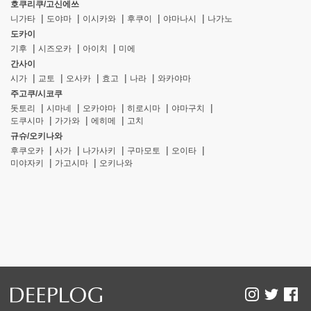
호쿠리쿠/고신에쓰
니가타
도야마
이시카와
후쿠이
야마나시
나가노
도카이
기후
시즈오카
아이치
미에
간사이
시가
교토
오사카
효고
나라
와카야마
주고쿠/시코쿠
돗토리
시마네
오카야마
히로시마
야마구치
도쿠시마
가가와
에히메
고치
규슈/오키나와
후쿠오카
사가
나가사키
구마모토
오이타
미야자키
가고시마
오키나와