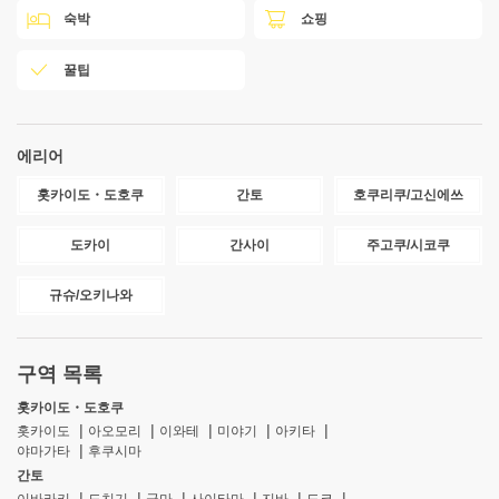
숙박
쇼핑
꿀팁
에리어
홋카이도・도호쿠
간토
호쿠리쿠/고신에쓰
도카이
간사이
주고쿠/시코쿠
규슈/오키나와
구역 목록
홋카이도・도호쿠
홋카이도
아오모리
이와테
미야기
아키타
야마가타
후쿠시마
간토