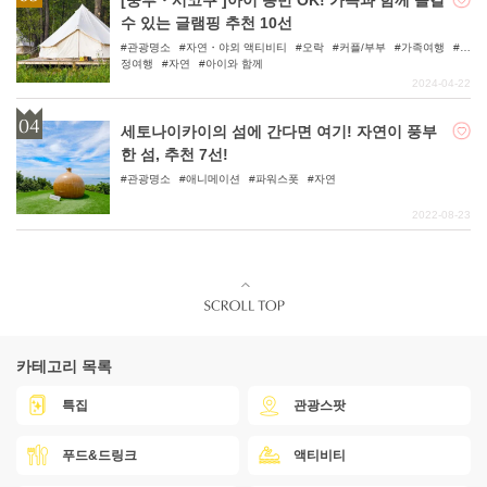
[중부・시코쿠 ]아이 동반 OK! 가족과 함께 즐길
수 있는 글램핑 추천 10선
관광명소
자연・야외 액티비티
오락
커플/부부
가족여행
우
정여행
자연
아이와 함께
2024-04-22
세토나이카이의 섬에 간다면 여기! 자연이 풍부
한 섬, 추천 7선!
관광명소
애니메이션
파워스폿
자연
2022-08-23
카테고리 목록
특집
관광스팟
푸드&드링크
액티비티