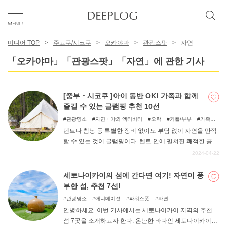
미디어 TOP
주고쿠/시코쿠
오카야마
관광스팟
자연
좋아요
「오카야마」「관광스팟」「자연」에 관한 기사
TOP
[중부・시코쿠 ]아이 동반 OK! 가족과 함께
즐길 수 있는 글램핑 추천 10선
에리어
관광명소
자연・야외 액티비티
오락
커플/부부
가족여
행
우정여행
자연
아이와 함께
텐트나 침낭 등 특별한 장비 없이도 부담 없이 자연을 만끽
할 수 있는 것이 글램핑이다. 텐트 안에 펼쳐진 쾌적한 공간
카테고리
에서 어른도 아이도 편안하게 지낼 수 있다. 낮에는 츄고
2024-04-22
쿠・시코쿠 지방의 대자연 속에서 마음껏 놀고, 밤에는 맛
있는 음식을 즐길 수 있는 글램핑 시설을 소개한다.
세토나이카이의 섬에 간다면 여기! 자연이 풍
한국어
부한 섬, 추천 7선!
USD
관광명소
애니메이션
파워스폿
자연
안녕하세요. 이번 기사에서는 세토나이카이 지역의 추천
섬 7곳을 소개하고자 한다. 온난한 바다인 세토나이카이에