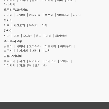
이바라키
도치기
군마
사이타마
지바
도쿄
가나가와
호쿠리쿠/고신에쓰
니가타
도야마
이시카와
후쿠이
야마나시
나가노
도카이
기후
시즈오카
아이치
미에
간사이
시가
교토
오사카
효고
나라
와카야마
주고쿠/시코쿠
돗토리
시마네
오카야마
히로시마
야마구치
도쿠시마
가가와
에히메
고치
규슈/오키나와
후쿠오카
사가
나가사키
구마모토
오이타
미야자키
가고시마
오키나와