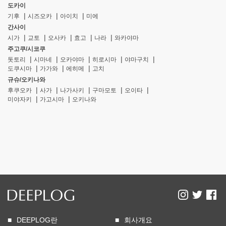
도카이
기후
시즈오카
아이치
미에
간사이
시가
교토
오사카
효고
나라
와카야마
주고쿠/시코쿠
돗토리
시마네
오카야마
히로시마
야마구치
도쿠시마
가가와
에히메
고치
규슈/오키나와
후쿠오카
사가
나가사키
구마모토
오이타
미야자키
가고시마
오키나와
DEEPLOG란
회사개요