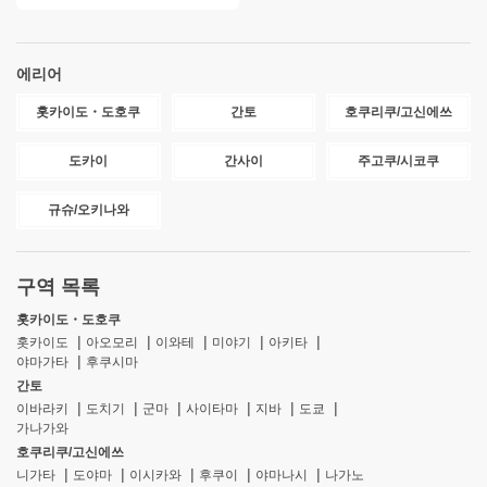
에리어
홋카이도・도호쿠
간토
호쿠리쿠/고신에쓰
도카이
간사이
주고쿠/시코쿠
규슈/오키나와
구역 목록
홋카이도・도호쿠
홋카이도
아오모리
이와테
미야기
아키타
야마가타
후쿠시마
간토
이바라키
도치기
군마
사이타마
지바
도쿄
가나가와
호쿠리쿠/고신에쓰
니가타
도야마
이시카와
후쿠이
야마나시
나가노