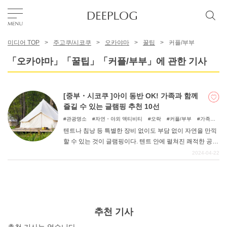
미디어 TOP
주고쿠/시코쿠
오카야마
꿀팁
커플/부부
좋아요
「오카야마」「꿀팁」「커플/부부」에 관한 기사
TOP
[중부・시코쿠 ]아이 동반 OK! 가족과 함께
즐길 수 있는 글램핑 추천 10선
에리어
관광명소
자연・야외 액티비티
오락
커플/부부
가족여
행
우정여행
자연
아이와 함께
텐트나 침낭 등 특별한 장비 없이도 부담 없이 자연을 만끽
할 수 있는 것이 글램핑이다. 텐트 안에 펼쳐진 쾌적한 공간
카테고리
에서 어른도 아이도 편안하게 지낼 수 있다. 낮에는 츄고
2024-04-22
쿠・시코쿠 지방의 대자연 속에서 마음껏 놀고, 밤에는 맛
있는 음식을 즐길 수 있는 글램핑 시설을 소개한다.
한국어
USD
추천 기사