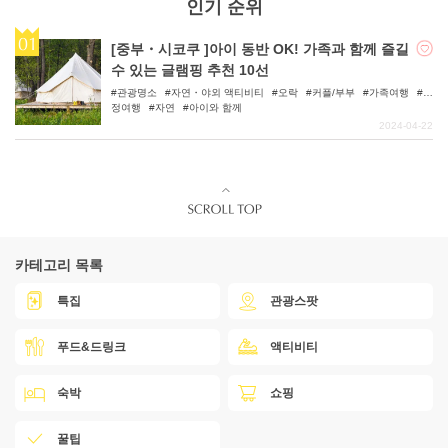
인기 순위
[중부・시코쿠 ]아이 동반 OK! 가족과 함께 즐길
수 있는 글램핑 추천 10선
관광명소
자연・야외 액티비티
오락
커플/부부
가족여행
우
정여행
자연
아이와 함께
2024-04-22
카테고리 목록
특집
관광스팟
푸드&드링크
액티비티
숙박
쇼핑
꿀팁