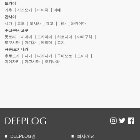
도카이
기후
시즈오카
아이치
미에
간사이
시가
교토
오사카
효고
나라
와카야마
주고쿠/시코쿠
돗토리
시마네
오카야마
히로시마
야마구치
도쿠시마
가가와
에히메
고치
규슈/오키나와
후쿠오카
사가
나가사키
구마모토
오이타
미야자키
가고시마
오키나와
DEEPLOG란
회사개요