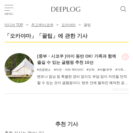
미디어 TOP
주고쿠/시코쿠
오카야마
꿀팁
좋아요
「오카야마」「꿀팁」에 관한 기사
TOP
[중부・시코쿠 ]아이 동반 OK! 가족과 함께
즐길 수 있는 글램핑 추천 10선
에리어
관광명소
자연・야외 액티비티
오락
커플/부부
가족여
행
우정여행
자연
아이와 함께
텐트나 침낭 등 특별한 장비 없이도 부담 없이 자연을 만끽
할 수 있는 것이 글램핑이다. 텐트 안에 펼쳐진 쾌적한 공간
카테고리
에서 어른도 아이도 편안하게 지낼 수 있다. 낮에는 츄고
2024-04-22
쿠・시코쿠 지방의 대자연 속에서 마음껏 놀고, 밤에는 맛
있는 음식을 즐길 수 있는 글램핑 시설을 소개한다.
한국어
USD
추천 기사