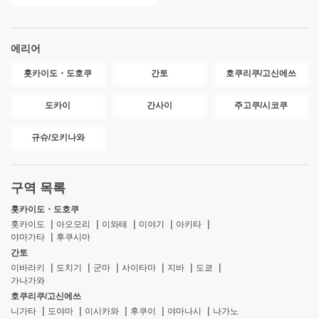
에리어
홋카이도・도호쿠
간토
호쿠리쿠/고신에쓰
도카이
간사이
주고쿠/시코쿠
규슈/오키나와
구역 목록
홋카이도・도호쿠
홋카이도
아오모리
이와테
미야기
아키타
야마가타
후쿠시마
간토
이바라키
도치기
군마
사이타마
지바
도쿄
가나가와
호쿠리쿠/고신에쓰
니가타
도야마
이시카와
후쿠이
야마나시
나가노