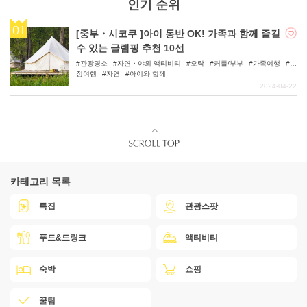
인기 순위
[중부・시코쿠 ]아이 동반 OK! 가족과 함께 즐길
수 있는 글램핑 추천 10선
관광명소
자연・야외 액티비티
오락
커플/부부
가족여행
우
정여행
자연
아이와 함께
2024-04-22
카테고리 목록
특집
관광스팟
푸드&드링크
액티비티
숙박
쇼핑
꿀팁