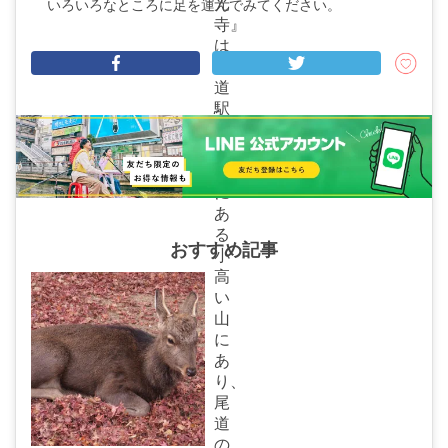
光
いろいろなところに足を運んでみてください。
寺』
は
尾
道
駅
の
北
側
に
あ
る
おすすめ記事
小
高
い
山
に
あ
り、
尾
道
の