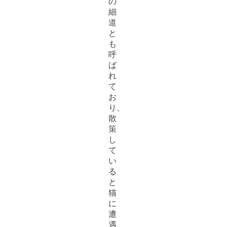
の
細
道
と
も
呼
ば
れ
て
お
り、
散
策
し
て
い
る
と
猫
に
遭
遇