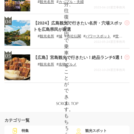
観光名所
カップル・夫婦
分、
2023-04-10
運営事務局
往
復
50
【2024】広島観光で行きたい名所・穴場スポッ
0
トを広島県民が厳選
円
観光名所
城
寺社仏閣
パワースポット
世界
で
遺産・日本遺産
2022-05-24
運営事務局
乗
車
【広島】宮島観光で行きたい！絶品ランチ5選！
す
観光名所
名物グルメ
る
2022-10-28
運営事務局
こ
と
が
で
き
ま
す。
も
カテゴリ一覧
ち
ろ
特集
観光スポット