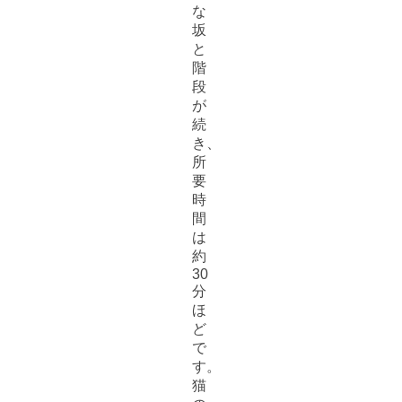
な
坂
と
階
段
が
続
き、
所
要
時
間
は
約
30
分
ほ
ど
で
す。
猫