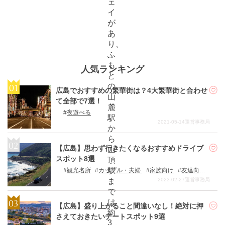
ェ
イ
が
あ
り、
ふ
も
人気ランキング
と
の
広島でおすすめの繁華街は？4大繁華街と合わせ
山
て全部で7選！
麓
夜遊べる
駅
2021-05-14
運営事務局
か
ら
【広島】思わず行きたくなるおすすめドライブ
山
スポット8選
頂
駅
観光名所
カップル・夫婦
家族向け
友達向け
一人旅
2023-02-27
運営事務局
ま
で
は
【広島】盛り上がること間違いなし！絶対に押
約
さえておきたいデートスポット9選
3