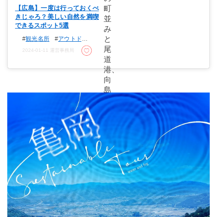
【広島】一度は行っておくべ
町
きじゃろ？美しい自然を満喫
並
できるスポット5選
み
と
観光名所
アウトドア
紅葉
絶景スポット
尾
2024-01-11
運営事務局
自然
道
港、
向
島
な
ど
の
島々
を
一
望
す
る
こ
と
が