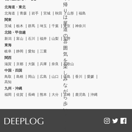
帰
北海道・東北
り
北海道
青森
岩手
宮城
秋田
山形
福島
は
関東
尾
茨城
栃木
群馬
埼玉
千葉
東京
神奈川
道
北陸・甲信越
の
新潟
富山
石川
福井
山梨
長野
雰
東海
囲
岐阜
静岡
愛知
三重
気
関西
を
滋賀
京都
大阪
兵庫
奈良
和歌山
楽
中国・四国
し
鳥取
島根
岡山
広島
山口
徳島
香川
愛媛
み
高知
な
九州・沖縄
が
福岡
佐賀
長崎
熊本
大分
宮崎
鹿児島
沖縄
ら
歩
い
て
下
る