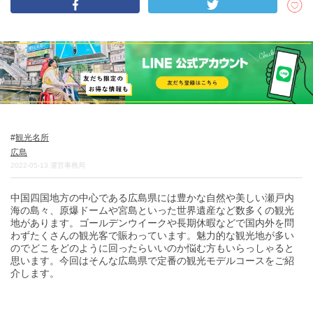
DEEPLOGとは
プライバシーポリシー
お問い合わせ
運営会社
トラベルライター募集
観光名所
広島
2022-05-13
運営事務局
中国四国地方の中心である広島県には豊かな自然や美しい瀬戸内
海の島々、原爆ドームや宮島といった世界遺産など数多くの観光
地があります。ゴールデンウイークや長期休暇などで国内外を問
わずたくさんの観光客で賑わっています。魅力的な観光地が多い
のでどこをどのように回ったらいいのか悩む方もいらっしゃると
思います。今回はそんな広島県で定番の観光モデルコースをご紹
介します。