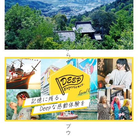
で
き
ま
す。
市
街
地
か
ら
千
光
寺
公
園
ま
で
は
ロ
ー
プ
ウ