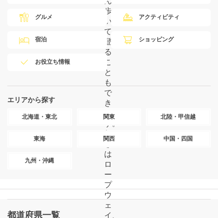
ん
歩
グルメ
アクティビティ
い
て
宿泊
ショッピング
登
る
こ
お役立ち情報
と
も
で
エリアから探す
き
ま
北海道・東北
関東
北陸・甲信越
す。
行
東海
関西
中国・四国
き
は
九州・沖縄
ロ
ー
プ
ウ
ェ
都道府県一覧
イ、