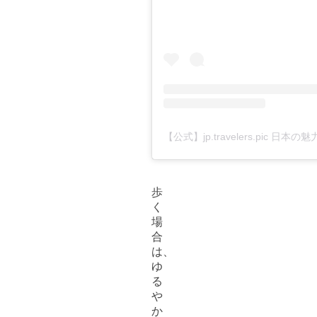
歩
く
場
合
は、
ゆ
る
や
か