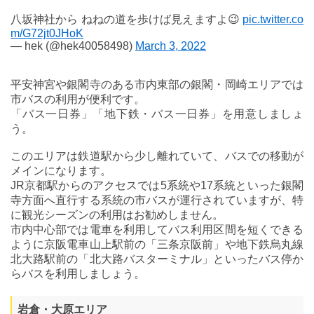
八坂神社から ねねの道を歩けば見えますよ😉
pic.twitter.co
m/G72jt0JHoK
— hek (@hek40058498)
March 3, 2022
平安神宮や銀閣寺のある市内東部の銀閣・岡崎エリアでは
市バスの利用が便利です。
「バス一日券」「地下鉄・バス一日券」を用意しましょ
う。
このエリアは鉄道駅から少し離れていて、バスでの移動が
メインになります。
JR京都駅からのアクセスでは5系統や17系統といった銀閣
寺方面へ直行する系統の市バスが運行されていますが、特
に観光シーズンの利用はお勧めしません。
市内中心部では電車を利用してバス利用区間を短くできる
ように京阪電車山上駅前の「三条京阪前」や地下鉄烏丸線
北大路駅前の「北大路バスターミナル」といったバス停か
らバスを利用しましょう。
岩倉・大原エリア