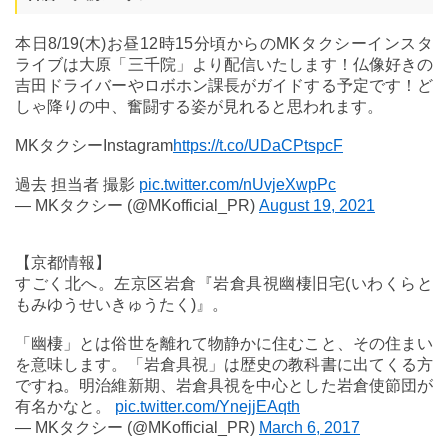
本日8/19(木)お昼12時15分頃からのMKタクシーインスタ
ライブは大原「三千院」より配信いたします！仏像好きの
吉田ドライバーやロボホン課長がガイドする予定です！ど
しゃ降りの中、奮闘する姿が見れると思われます。
MKタクシーInstagram
https://t.co/UDaCPtspcF
過去 担当者 撮影
pic.twitter.com/nUvjeXwpPc
— MKタクシー (@MKofficial_PR)
August 19, 2021
【京都情報】
すごく北へ。左京区岩倉『岩倉具視幽棲旧宅(いわくらと
もみゆうせいきゅうたく)』。
「幽棲」とは俗世を離れて物静かに住むこと、その住まい
を意味します。「岩倉具視」は歴史の教科書に出てくる方
ですね。明治維新期、岩倉具視を中心とした岩倉使節団が
有名かなと。
pic.twitter.com/YnejjEAqth
— MKタクシー (@MKofficial_PR)
March 6, 2017