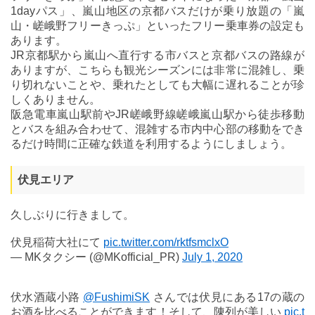
1dayパス」、嵐山地区の京都バスだけが乗り放題の「嵐
山・嵯峨野フリーきっぷ」といったフリー乗車券の設定も
あります。
JR京都駅から嵐山へ直行する市バスと京都バスの路線が
ありますが、こちらも観光シーズンには非常に混雑し、乗
り切れないことや、乗れたとしても大幅に遅れることが珍
しくありません。
阪急電車嵐山駅前やJR嵯峨野線嵯峨嵐山駅から徒歩移動
とバスを組み合わせて、混雑する市内中心部の移動をでき
るだけ時間に正確な鉄道を利用するようにしましょう。
伏見エリア
久しぶりに行きまして。
伏見稲荷大社にて
pic.twitter.com/rktfsmclxO
— MKタクシー (@MKofficial_PR)
July 1, 2020
伏水酒蔵小路
@FushimiSK
さんでは伏見にある17の蔵の
お酒を比べることができます！そして、陳列が美しい
pic.t