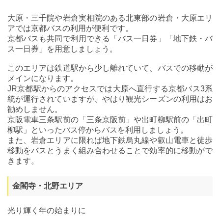
大原・三千院や岩倉実相院のある北東部の岩倉・大原エリ
アでは京都バスの利用が便利です。
京都バスも共同で利用できる「バス一日券」「地下鉄・バ
ス一日券」を用意しましょう。
このエリアは鉄道駅から少し離れていて、バスでの移動が
メインになります。
JR京都駅からのアクセスでは大原へ直行する京都バス3系
統が運行されていますが、やはり観光シーズンの利用はお
勧めしません。
京阪電車三条駅前の「三条京阪前」や出町柳駅前の「出町
柳駅」といったバス停からバスを利用しましょう。
また、岩倉エリアに限れば地下鉄烏丸線や叡山電車と徒歩
移動をバスとうまく組み合わせることで効率的に移動がで
きます。
金閣寺・北野エリア
光り輝く年の始まりに