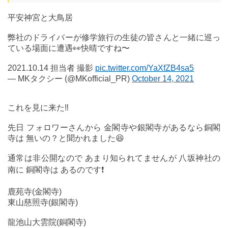
平安神宮と大鳥居
弊社のドライバーが修学旅行の生徒の皆さんと一緒に巡っ
ている場面に遭遇👀快晴ですね〜
2021.10.14 担当者 撮影
pic.twitter.com/YaXfZB4sa5
— MKタクシー (@MKofficial_PR)
October 14, 2021
これを見に来た‼️
先日 フォロワーさんから 金閣寺や銀閣寺があるなら銅閣
寺は 無いの？と聞かれました😆
通常は非公開なので あまり知られてませんが 八坂神社の
南に 銅閣寺は あるのです❗
鹿苑寺(金閣寺)
東山慈照寺(銀閣寺)
龍池山大雲院(銅閣寺)