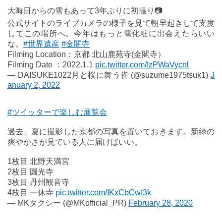
大晦日からの雪もあって3年ぶりに初撮り📷
公式サイトのライブカメラの様子を見て朝早起きして支度
してこの場所へ。今年はもっと雪化粧に出会えたらいい
な。
#世界遺産
#金閣寺
Filming Location：京都 北山鹿苑寺(金閣寺）
Filming Date ：2022.1.1
pic.twitter.com/IzPWaVycnl
— DAISUKE1022月と桜に舞う雀 (@suzume1975tsuk1)
J
anuary 2, 2022
#ツイッターで楽しむ展覧会
過去、夏に撮影した京都の写真を置いておきます。新緑の
爽やかさが見ている人に届けばいい。
1枚目 北野天満宮
2枚目 圓光寺
3枚目 丹州観音寺
4枚目 一休寺
pic.twitter.com/IKxCbCwI3k
— MKタクシー (@MKofficial_PR)
February 28, 2020