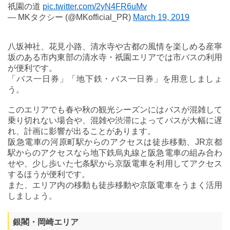
祇園の道
pic.twitter.com/2yN4FR6uMv
— MKタクシー (@MKofficial_PR)
March 19, 2019
八坂神社、花見小路、清水寺や古都の風情を楽しめる産寧
坂のある市内東部の清水寺・祇園エリアでは市バスの利用
が便利です。
「バス一日券」「地下鉄・バス一日券」を用意しましょ
う。
このエリアでも春や秋の観光シーズンにはバスが混雑して
乗り切れない場合や、混雑や渋滞によってバスが大幅に遅
れ、計画に影響が出ることがあります。
阪急電車の河原町駅からのアクセスは徒歩移動、JR京都
駅からのアクセスなら地下鉄烏丸線と阪急電車の組み合わ
せや、少し歩いた七条駅から京阪電車を利用してアクセス
するほうが便利です。
また、エリア内の移動も徒歩移動や京阪電車をうまく活用
しましょう。
銀閣・岡崎エリア