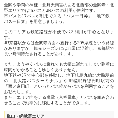
金閣や学問の神様・北野天満宮のある北西部の金閣寺・北
野エリアでは市バスとJRバスの利用が便利です。
市バスとJRバスが利用できる「バス一日券」「地下鉄・
バス一日券」を用意しましょう。
このエリアも鉄道路線が不便でバス利用が中心となりま
す。
JR京都駅からは金閣寺方面へ直行する205系統という路線
がありますが、観光シーズンには非常に混雑し、京都駅で
長い時間待たされることがあります。
また、ようやくバスに乗れても大幅に遅れてしまい到着に
時間がかかることも珍しくありません。
地下鉄やJRで中心部を移動し、地下鉄烏丸線北大路駅前
の「北大路バスターミナル」やJR嵯峨野線円町駅前の
「西ノ京円町」といったバス停からバスを利用することを
お勧めします。
また、エリア内を走る嵐電（京福電車）とバスを組み合わ
せることで効率的に移動することができます。
嵐山・嵯峨野エリア