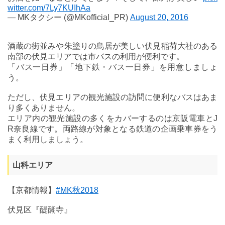
witter.com/7Ly7KUIhAa
— MKタクシー (@MKofficial_PR)
August 20, 2016
酒蔵の街並みや朱塗りの鳥居が美しい伏見稲荷大社のある
南部の伏見エリアでは市バスの利用が便利です。
「バス一日券」「地下鉄・バス一日券」を用意しましょ
う。
ただし、伏見エリアの観光施設の訪問に便利なバスはあま
り多くありません。
エリア内の観光施設の多くをカバーするのは京阪電車とJ
R奈良線です。両路線が対象となる鉄道の企画乗車券をう
まく利用しましょう。
山科エリア
【京都情報】
#MK秋2018
伏見区『醍醐寺』