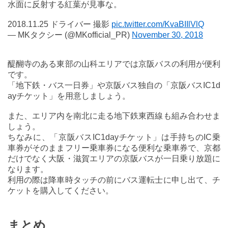
水面に反射する紅葉が見事な。
2018.11.25 ドライバー 撮影
pic.twitter.com/KvaBIIlVlQ
— MKタクシー (@MKofficial_PR)
November 30, 2018
醍醐寺のある東部の山科エリアでは京阪バスの利用が便利
です。
「地下鉄・バス一日券」や京阪バス独自の「京阪バスIC1d
ayチケット」を用意しましょう。
また、エリア内を南北に走る地下鉄東西線も組み合わせま
しょう。
ちなみに、「京阪バスIC1dayチケット」は手持ちのIC乗
車券がそのままフリー乗車券になる便利な乗車券で、京都
だけでなく大阪・滋賀エリアの京阪バスが一日乗り放題に
なります。
利用の際は降車時タッチの前にバス運転士に申し出て、チ
ケットを購入してください。
まとめ