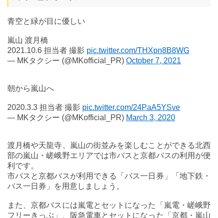
青空と緑が目に優しい
嵐山 渡月橋
2021.10.6 担当者 撮影
pic.twitter.com/THXpn8B8WG
— MKタクシー (@MKofficial_PR)
October 7, 2021
朝から嵐山へ
2020.3.3 担当者 撮影
pic.twitter.com/24PaA5YSve
— MKタクシー (@MKofficial_PR)
March 3, 2020
渡月橋や天龍寺、嵐山の街並みを楽しむことができる北西
部の嵐山・嵯峨野エリアでは市バスと京都バスの利用が便
利です。
市バスと京都バスが利用できる「バス一日券」「地下鉄・
バス一日券」を用意しましょう。
また、京都バスには嵐電とセットになった「嵐電・嵯峨野
フリーきっぷ」、阪急電車とセットになった「京都・嵐山