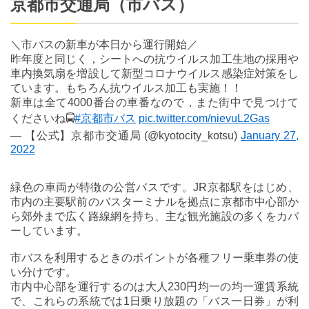
京都市交通局（市バス）
＼市バスの新車が本日から運行開始／
昨年度と同じく，シートへの抗ウイルス加工生地の採用や
車内換気扇を増設して新型コロナウイルス感染症対策をし
ています。もちろん抗ウイルス加工も実施！！
新車は全て4000番台の車番なので，また街中で見つけて
くださいね🚍
#京都市バス
pic.twitter.com/nievuL2Gas
— 【公式】京都市交通局 (@kyotocity_kotsu)
January 27,
2022
緑色の車両が特徴の公営バスです。JR京都駅をはじめ、
市内の主要駅前のバスターミナルを拠点に京都市中心部か
ら郊外まで広く路線網を持ち、主な観光施設の多くをカバ
ーしています。
市バスを利用するときのポイントが各種フリー乗車券の使
い分けです。
市内中心部を運行するのは大人230円均一の均一運賃系統
で、これらの系統では1日乗り放題の「バス一日券」が利