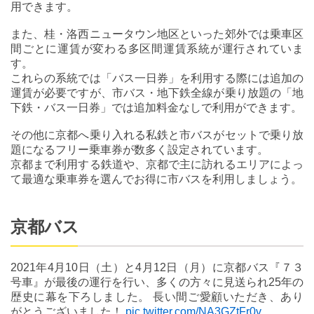
用できます。
また、桂・洛西ニュータウン地区といった郊外では乗車区
間ごとに運賃が変わる多区間運賃系統が運行されていま
す。
これらの系統では「バス一日券」を利用する際には追加の
運賃が必要ですが、市バス・地下鉄全線が乗り放題の「地
下鉄・バス一日券」では追加料金なしで利用ができます。
その他に京都へ乗り入れる私鉄と市バスがセットで乗り放
題になるフリー乗車券が数多く設定されています。
京都まで利用する鉄道や、京都で主に訪れるエリアによっ
て最適な乗車券を選んでお得に市バスを利用しましょう。
京都バス
2021年4月10日（土）と4月12日（月）に京都バス『７３
号車』が最後の運行を行い、多くの方々に見送られ25年の
歴史に幕を下ろしました。 長い間ご愛顧いただき、あり
がとうございました！
pic.twitter.com/NA3GZtFr0v