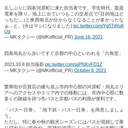
久しぶりに四条河原町に来た担当者です。学生時代、阪急
電車を降り、地上に出ていつもこの交差点で｢目的地はど
っちだ…｣と東西南北が分からなくなることが多かったな
ぁ…と。(今はマシになりました)
pic.twitter.com/Yg57rRu6
Ug
— MKタクシー (@MKofficial_PR)
June 16, 2021
四条烏丸から歩いてすぐ京都の中心といわれる「六角堂」
2021.10.8 担当撮影
pic.twitter.com/ajPNKvFD1Z
— MKタクシー (@MKofficial_PR)
October 8, 2021
繁華街や百貨店の建ち並ぶ市内中心部の河原町・烏丸エリ
アへのアクセスやエリア内での移動には、市内中心部に数
多くの路線を持つ市バスと京都バスの利用が便利です。
「バス一日券」「地下鉄・バス一日券」を用意しましょ
う。
ただし、特に春や秋の観光シーズンにはバスが混雑して乗
り切れない場合や、混雑や渋滞によってバスが大幅に遅