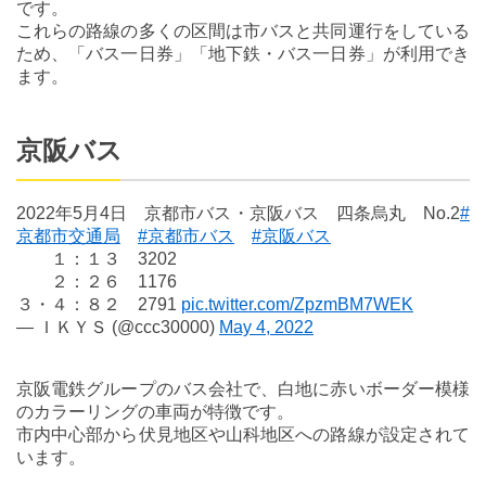
です。
これらの路線の多くの区間は市バスと共同運行をしている
ため、「バス一日券」「地下鉄・バス一日券」が利用でき
ます。
京阪バス
2022年5月4日 京都市バス・京阪バス 四条烏丸 No.2
#
京都市交通局
#京都市バス
#京阪バス
１：１３ 3202
２：２６ 1176
３・４：８２ 2791
pic.twitter.com/ZpzmBM7WEK
— ＩＫＹＳ (@ccc30000)
May 4, 2022
京阪電鉄グループのバス会社で、白地に赤いボーダー模様
のカラーリングの車両が特徴です。
市内中心部から伏見地区や山科地区への路線が設定されて
います。