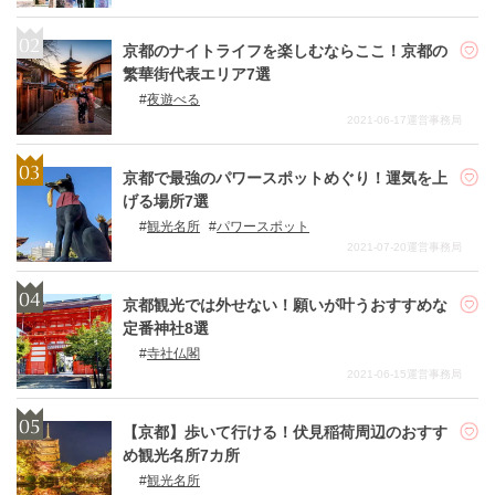
京都のナイトライフを楽しむならここ！京都の
繁華街代表エリア7選
夜遊べる
2021-06-17
運営事務局
京都で最強のパワースポットめぐり！運気を上
げる場所7選
観光名所
パワースポット
2021-07-20
運営事務局
京都観光では外せない！願いが叶うおすすめな
定番神社8選
寺社仏閣
2021-06-15
運営事務局
【京都】歩いて行ける！伏見稲荷周辺のおすす
め観光名所7カ所
観光名所