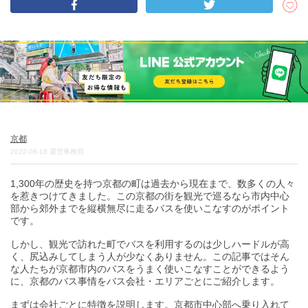
DEEPLOGとは
プライバシーポリシー
お問い合わせ
運営会社
トラベルライター募集
京都
2022-08-18
運営事務局
1,300年の歴史を持つ京都の町は過去から現在まで、数多くの人々
を惹きつけてきました。この京都の街を観光で巡るなら市内中心
部から郊外までを縦横無尽に走るバスを使いこなすのがポイント
です。
しかし、観光で訪れた町でバスを利用するのは少しハードルが高
く、尻込みしてしまう人が少なくありません。この記事ではそん
な人たちが京都市内のバスをうまく使いこなすことができるよう
に、京都のバス事情をバス会社・エリアごとにご紹介します。
まずは会社ごとに特徴を説明します。京都市中心部へ乗り入れて