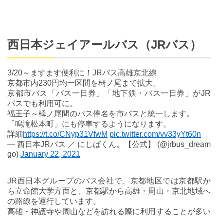
西日本ジェイアールバス（JRバス）
3/20～ますます便利に！JRバス高雄京北線
京都市内230円均一区間を栂ノ尾まで拡大。
京都市バス「バス一日券」「地下鉄・バス一日券」がJR
バスでも利用可に。
福王子～栂ノ尾間のバス停名を市バスと統一します。
「鳴滝松本町」にも停車するようになります。
詳細
https://t.co/CNyp31VfwM
pic.twitter.com/vv33yYt60n
— 西日本JRバス ／ にしばくん。【公式】 (@jrbus_dream
go)
January 22, 2021
JR西日本グループのバス会社で、京都地区では京都駅か
ら立命館大学方面と、京都駅から高雄・周山・京北地域へ
の路線を運行しています。
高雄・神護寺や周山などを訪れる際に利用することが多い