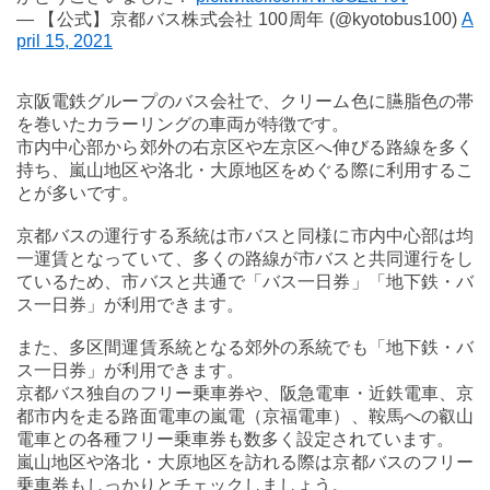
— 【公式】京都バス株式会社 100周年 (@kyotobus100)
A
pril 15, 2021
京阪電鉄グループのバス会社で、クリーム色に臙脂色の帯
を巻いたカラーリングの車両が特徴です。
市内中心部から郊外の右京区や左京区へ伸びる路線を多く
持ち、嵐山地区や洛北・大原地区をめぐる際に利用するこ
とが多いです。
京都バスの運行する系統は市バスと同様に市内中心部は均
一運賃となっていて、多くの路線が市バスと共同運行をし
ているため、市バスと共通で「バス一日券」「地下鉄・バ
ス一日券」が利用できます。
また、多区間運賃系統となる郊外の系統でも「地下鉄・バ
ス一日券」が利用できます。
京都バス独自のフリー乗車券や、阪急電車・近鉄電車、京
都市内を走る路面電車の嵐電（京福電車）、鞍馬への叡山
電車との各種フリー乗車券も数多く設定されています。
嵐山地区や洛北・大原地区を訪れる際は京都バスのフリー
乗車券もしっかりとチェックしましょう。