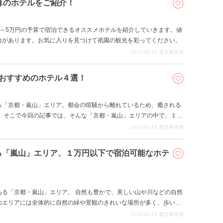
算のホテルをご紹介！
1～5万円の予算で宿泊できるオススメホテルを紹介していきます。値
力があります。お気に入りを見つけて祇園の観光を彩ってください。
2023-06-21
運営事務局
おすすめのホテル４選！
る「京都・嵐山」エリア。都会の喧騒から離れているため、癒される
。 そこで今回の記事では、そんな「京都・嵐山」エリアの中で、１万
すすめホテルを４つご紹介します。
2023-05-15
運営事務局
る「嵐山」エリア、１万円以下で宿泊可能なホテ
ある「京都・嵐山」エリア。 自然も豊かで、美しい山や川などの自然
のエリアには全体的に自然の緑や景観のきれいな場所が多く、歩いて
できる、京都観光をする上で欠かせないスポットです。 そこで今回の
2023-03-17
運営事務局