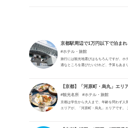
す。余裕のある大人の方も、打てば響くよ
方に向けた超高級・超一流旅館に厳選して
京都駅周辺で1万円以下で泊まれ
ホテル・旅館
旅行には観光地選びはもちろんですが、ホ
適なところを選びたいけれど、予算もあま
京都駅周辺で1万円以下で泊まれるホテルを
約1分という利便性を備えたホテル、窓か
験になること間違いなしのホテルばかりで
【京都】「河原町・烏丸」エリ
ので、ぜひご覧ください。
観光名所
ホテル・旅館
京都は学生から大人まで、年齢を問わず人
エリアが、「河原町・烏丸」エリアです。
ったりなリッチな旅館まで、さまざまな選
でも、ゆったりした旅行を楽しみたい方に