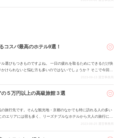
うな極上のサービスを味わうことができ、今回の記事ではそういった
お話をしていきたいと思います。
るコスパ最高のホテル9選！
テル選びもつきものですよね。 一日の疲れを取るためにできるだけ快
りかけられないと悩む方も多いのではないでしょうか？ そこで今回は
8つご紹介します。 お財布に優しいのはもちろん、京都駅直結や徒歩
2023-09-13
運営事務局
ら迫力満点の電車を眺められるホテルなど、駅近ならではの素敵な体
す。 京都観光で高コスパなホテルを探してる方にぴったりの記事です
アの５万円以上の高級旅館３選
気の旅行先です。そんな観光地・京都のなかでも特に訪れる人の多い
 このエリアには宿も多く、リーズナブルなホテルから大人の旅行にぴ
択肢があります。 今回の記事では、京都「河原町・烏丸」エリアの中
2023-08-25
運営事務局
おすすめの、5万円以上する高級旅館についてご紹介します。