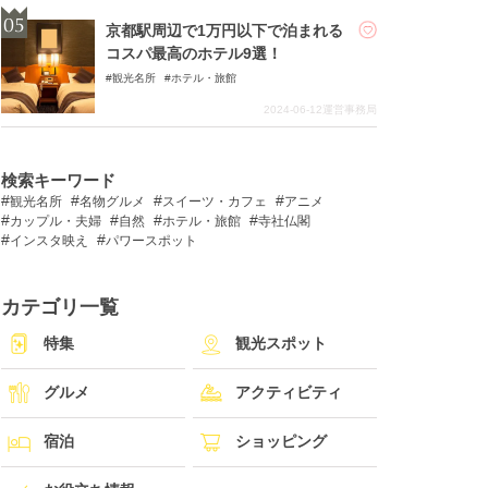
京都駅周辺で1万円以下で泊まれる
コスパ最高のホテル9選！
観光名所
ホテル・旅館
2024-06-12
運営事務局
検索キーワード
観光名所
名物グルメ
スイーツ・カフェ
アニメ
カップル・夫婦
自然
ホテル・旅館
寺社仏閣
インスタ映え
パワースポット
カテゴリ一覧
特集
観光スポット
グルメ
アクティビティ
宿泊
ショッピング