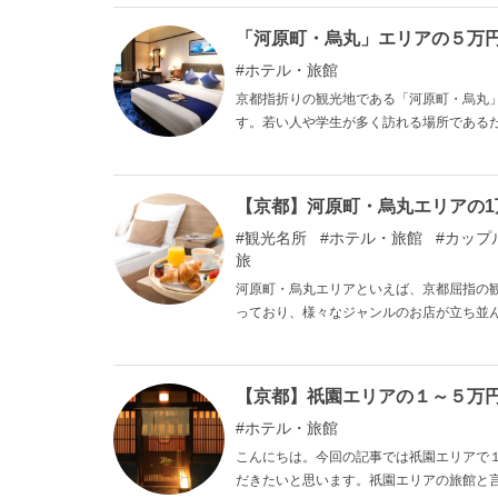
記事では、そんな京都・嵐山エリア周辺に
す。
「河原町・烏丸」エリアの５万
ホテル・旅館
京都指折りの観光地である「河原町・烏丸
す。若い人や学生が多く訪れる場所である
チな５万円以上のラグジュアリーホテルも
の５万円以上のおすすめの高級ホテルを４
【京都】河原町・烏丸エリアの
観光名所
ホテル・旅館
カップ
旅
河原町・烏丸エリアといえば、京都屈指の
っており、様々なジャンルのお店が立ち並
格帯の商品が揃った食品店・雑貨店も多く
な河原町・烏丸にはもちろん、誰でも利用しやす
の記事では、そんな河原町・烏丸エリアの
【京都】祇園エリアの１～５万
ホテル・旅館
こんにちは。今回の記事では祇園エリアで
だきたいと思います。祇園エリアの旅館と