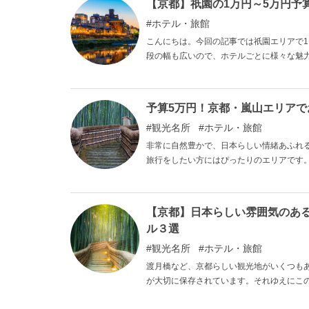
【京都】祇園の1万円～5万円予
ホテル・旅館
こんにちは。今回の記事では祇園エリアで
段の幅も広いので、ホテルごとに様々な魅
予算5万円！京都・嵐山エリアで
観光名所
ホテル・旅館
非常に自然豊かで、日本らしい情緒あふれ
旅行をしたい方にはぴったりのエリアです
円以上５万円以下で泊まることができるお
【京都】日本らしい雰囲気のあ
ル３選
観光名所
ホテル・旅館
渡月橋など、京都らしい観光地がいくつも
が大切に保存されています。それゆえにこ
いるだけで日常から離れて癒されることが