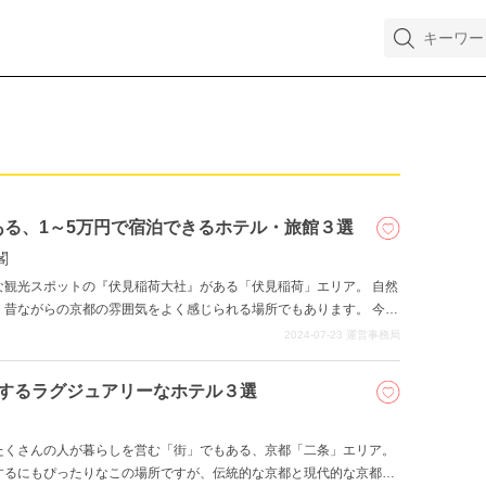
る、1～5万円で宿泊できるホテル・旅館３選
閣
な観光スポットの『伏見稲荷大社』がある「伏見稲荷」エリア。 自然
、昔ながらの京都の雰囲気をよく感じられる場所でもあります。 今回
辺の1万円以上5万円以下のホテルについてご紹介します。
2024-07-23
運営事務局
上するラグジュアリーなホテル３選
たくさんの人が暮らしを営む「街」でもある、京都「二条」エリア。
するにもぴったりなこの場所ですが、伝統的な京都と現代的な京都を