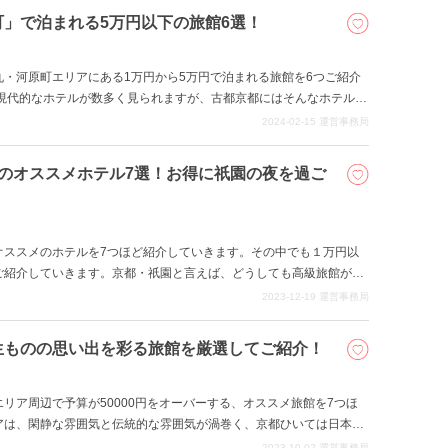
」で泊まれる5万円以下の旅館6選！
・河原町エリアにある1万円から5万円で泊まれる旅館を6つご紹介
で現代的なホテルが数多く見られますが、古都京都にはそんなホテルに
「錦市場」や「池
2024-02-15
運営事務局
ても重要な街です。 今回ご紹介する旅館は、その時代から続く創業
が楽しめる旅館など京都の歴史と文化が存分に感じられる場所になっ
のオススメホテル7選！お得に祇園の夜を過ご
オススメのホテルを7つほど紹介していきます。その中でも１万円以
ご紹介していきます。京都・祇園と言えば、どうしても高級旅館が並
施設を知っていただき、お気軽に祇園の楽しい夜をお過ごしくださ
2023-12-19
運営事務局
生ものの思い出を彩る旅館を厳選してご紹介！
リア周辺で予算が50000円をオーバーする、オススメ旅館を7つほ
アは、閑静な雰囲気と伝統的な雰囲気が渦巻く、京都ひいては日本を
外問わずゴージャスな観光を突き詰めることができる場所でもありま
2023-10-02
運営事務局