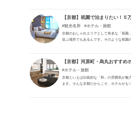
れませんが、１～５万円程度の予算であれ
じます。今回紹介するような旅館で、比較
【京都】祇園で泊まりたい！５
観光名所
ホテル・旅館
京都のおしゃれエリアとして有名な「祇園
並ぶ場所でもあるんです。そのような祇園
丁寧なサービス、そして京都らしさ漂う祇
リッチな滞在をすることができます。 今
をご紹介します。
【京都】河原町・烏丸おすすめホ
ホテル・旅館
京都といえば伝統的な「和」の雰囲気が魅
ます。そんな京都だからこそ、ホテルがも
丸地域周辺のおすすめホテルをご紹介しま
様々。立地がよく観光に最適で、魅力たっ
を訪れてみてください。