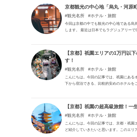
す。 いずれもこだわりの詰まったラグジュアリーなホテルで、ちょっと贅沢な旅行にぴったりですのでぜひご覧
京都観光の中心地「烏丸・河原町
ください。
観光名所
ホテル・旅館
今回は京都の中でも観光の中心地である烏丸
します。 最近は日本でもラグジュアリー
負けない魅力たっぷりの旅館がたくさんあります。 烏丸・河原町といえば、京都の台所である
田屋騒動跡」など歴史的にも文化的にもと
100年以上の旅館やこだわりの本格京懐石
【京都】祇園エリアの1万円以下
ていますので、ぜひ参考にしてください。
す！
観光名所
ホテル・旅館
こんにちは。今回の記事では、祇園にある
下から宿泊できる、比較的安めのホテルを
ぶ雰囲気もありますが、お得に宿泊できる
い。
【京都】祇園の超高級旅館！一
観光名所
ホテル・旅館
こんにちは。今回の記事では、京都・祇園エ
ど紹介していきたいと思います。このエリ
代表するようなエリアとなっていて、国内