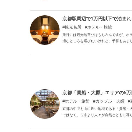
両方味わえる貴重な地域でもあり、このエ
す。 そこで今回の記事では、そんな京都「
てご紹介していきます。
京都駅周辺で1万円以下で泊まれ
観光名所
ホテル・旅館
旅行には観光地選びはもちろんですが、ホ
適なところを選びたいけれど、予算もあま
京都駅周辺で1万円以下で泊まれるホテルを
約1分という利便性を備えたホテル、窓か
験になること間違いなしのホテルばかりで
ので、ぜひご覧ください。
京都「貴船・大原」エリアの5
ホテル・旅館
カップル・夫婦
京都の中でも山に近い地域である「貴船・
ではなく、古来より人々が自然とともに暮
る場所です。 また京都内では滋賀との県
中心部とはまた異なった雰囲気を持ってい