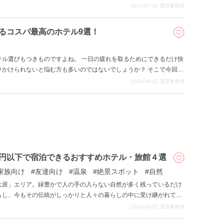
リアに滞在しているだけでも十分に京都観光を楽しむことができま
2024-07-18
運営事務局
二条」エリア周辺の、5万円以上するラグジュアリーなホテルについ
るコスパ最高のホテル9選！
テル選びもつきものですよね。 一日の疲れを取るためにできるだけ快
りかけられないと悩む方も多いのではないでしょうか？ そこで今回は
8つご紹介します。 お財布に優しいのはもちろん、京都駅直結や徒歩
2024-06-12
運営事務局
ら迫力満点の電車を眺められるホテルなど、駅近ならではの素敵な体
す。 京都観光で高コスパなホテルを探してる方にぴったりの記事です
万円以下で宿泊できるおすすめホテル・旅館４選
家族向け
友達向け
温泉
絶景スポット
自然
大原」エリア。緑豊かで人の手の入らない自然が多く残っているだけ
らし、今もその伝統がしっかりと人々の暮らしの中に受け継がれてい
境に近いエリアで、京都と滋賀の文化が少しずつ入り混じるため、京都
2024-05-22
運営事務局
ます。 今回の記事では、そんな京都の「貴船・大原」エリアにある、