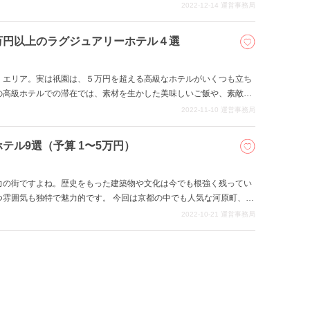
ば、学生の方から大人の方まで幅広く利用していただけることかと存
2022-12-14
運営事務局
的お財布にも優しく京都らしい伝統的観光をお楽しみください。
万円以上のラグジュアリーホテル４選
」エリア。実は祇園は、５万円を超える高級なホテルがいくつも立ち
の高級ホテルでの滞在では、素材を生かした美味しいご飯や、素敵で
園の静かで美しい景観を心ゆくまで楽しめる、誰しもが憧れるような
2022-11-10
運営事務局
回の記事では、そんな京都・祇園エリアの５万円以上の高級ホテル４選
テル9選（予算 1〜5万円）
力の街ですよね。歴史をもった建築物や文化は今でも根強く残ってい
つ雰囲気も独特で魅力的です。 今回は京都の中でも人気な河原町、烏
す。1泊1万円台のホテルから、少し高級なラグジュアリーホテルまで
2022-10-21
運営事務局
ぷりのホテルばかりです。お気に入りのホテルを見つけて、ぜひ京都