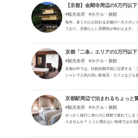
5万円以下で宿泊することができる素敵なホ
【京都】金閣寺周辺の5万円以
観光名所
ホテル・旅館
毎年、多くの人が訪れる京都の一大スポッ
ており、京都らしい雰囲気が味わえます。
りお店の数も多いため、道が歩きやすくシ
ったりな「金閣寺」エリア周辺にある、1
てご紹介します。
京都「二条」エリアの1万円以
観光名所
ホテル・旅館
京都の中では、比較的都市部に位置する「
シャレで人気の高い飲食店・カフェなども
です。 また、地下鉄線やJR線、バス停な
共交通機関のアクセスが非常に良好で、京
ができます。 そこで今回の記事では、そん
京都駅周辺で泊まれるちょっと贅
テル・旅館についてご紹介していきます。
観光名所
ホテル・旅館
せっかく旅行に来たのに移動で疲れてしま
りませんか？ とくに慣れない地域では土地勘も
おすすめなのが駅近のホテルです。 駅近
きます。 そこで今回は、京都観光におすすめな「京都駅周辺の1〜5万円で泊まれるホテル」を6つご紹介しま