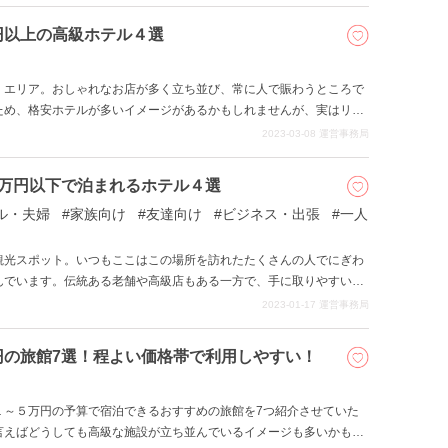
て、１万円以下で宿泊することができるホテルについてご紹介しま
円以上の高級ホテル４選
」エリア。おしゃれなお店が多く立ち並び、常に人で賑わうところで
ため、格安ホテルが多いイメージがあるかもしれませんが、実はリッ
いくつも建てられています。 今回は、そんな「河原町・烏丸」エリア
2023-03-08
運営事務局
つご紹介します。
1万円以下で泊まれるホテル４選
ル・夫婦
家族向け
友達向け
ビジネス・出張
一人
観光スポット。いつもここはこの場所を訪れたたくさんの人でにぎわ
んでいます。伝統ある老舗や高級店もある一方で、手に取りやすい価
、老若男女問わず人が集まる有名な商店街、錦市場もあります。 そん
2023-01-17
運営事務局
い１万円以下のホテルがたくさん存在しています。 そこで今回
１万円以下で泊まれるおすすめホテルを４つご紹介します。
円の旅館7選！程よい価格帯で利用しやすい！
１～５万円の予算で宿泊できるおすすめの旅館を7つ紹介させていた
言えばどうしても高級な施設が立ち並んでいるイメージも多いかもし