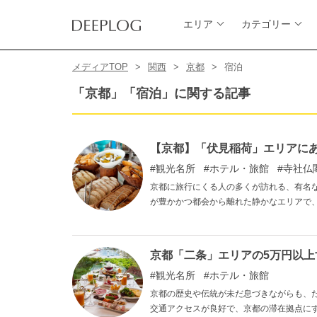
エリア
カテゴリー
メディアTOP
関西
京都
宿泊
「京都」「宿泊」に関する記事
【京都】「伏見稲荷」エリアにあ
観光名所
ホテル・旅館
寺社仏
京都に旅行にくる人の多くが訪れる、有名
が豊かかつ都会から離れた静かなエリアで
の記事では、そんな京都・伏見稲荷エリア周
京都「二条」エリアの5万円以
観光名所
ホテル・旅館
京都の歴史や伝統が未だ息づきながらも、
交通アクセスが良好で、京都の滞在拠点に