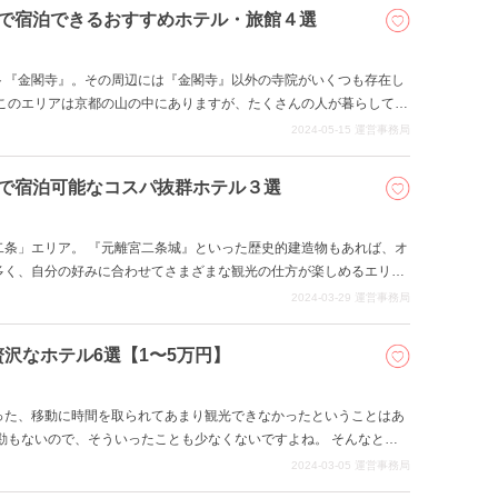
テル4つについてご紹介していきます。
下で宿泊できるおすすめホテル・旅館４選
ト『金閣寺』。その周辺には『金閣寺』以外の寺院がいくつも存在し
 このエリアは京都の山の中にありますが、たくさんの人が暮らしてお
ョッピングなども楽しめます。 今回の記事では、そんな京都観光にぴ
2024-05-15
運営事務局
万円から5万円で宿泊することができるおすすめのホテル・旅館につい
下で宿泊可能なコスパ抜群ホテル３選
二条」エリア。 『元離宮二条城』といった歴史的建造物もあれば、オ
多く、自分の好みに合わせてさまざまな観光の仕方が楽しめるエリア
ど、京都府内の多くの交通機関の交差する場所になっているため、公
2024-03-29
運営事務局
都の少し離れたエリアに観光に行きたい方でも安心して滞在すること
な京都「二条」エリアにある、1万円以下で宿泊することが可能なホ
沢なホテル6選【1〜5万円】
った、移動に時間を取られてあまり観光できなかったということはあ
ないので、そういったことも少なくないですよね。 そんなとき
のホテルであれば移動にかかる時間を大幅に減らせますし、賢く観光で
2024-03-05
運営事務局