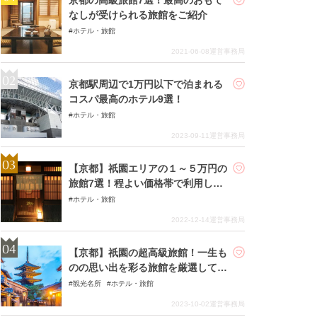
なしが受けられる旅館をご紹介
ホテル・旅館
2021-06-08
運営事務局
京都駅周辺で1万円以下で泊まれる
コスパ最高のホテル9選！
ホテル・旅館
2023-09-11
運営事務局
【京都】祇園エリアの１～５万円の
旅館7選！程よい価格帯で利用しや
すい！
ホテル・旅館
2022-12-14
運営事務局
【京都】祇園の超高級旅館！一生も
のの思い出を彩る旅館を厳選してご
紹介！
観光名所
ホテル・旅館
2023-10-02
運営事務局