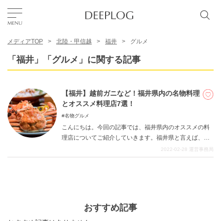
メディアTOP
北陸・甲信越
福井
グルメ
お気に入り
「福井」「グルメ」に関する記事
TOP
【福井】越前ガニなど！福井県内の名物料理
とオススメ料理店7選！
エリア
名物グルメ
こんにちは。今回の記事では、福井県内のオススメの料
理店についてご紹介していきます。福井県と言えば、や
カテゴリー
はりカニが有名で多くの方のイメージに残っているかも
2022-02-28
運営事務局
しれません。日本海の豊かな自然と落ち着いた雰囲気を
踏襲した料理店や、名物グルメが多数あります。 今回の
日本語
記事では、福井県の名物グルメをご紹介すると共に、そ
れがいただけるオススメの料理店を紹介していきます。
USD
ドライブなどでも行きやすい福井県。是非参考にしても
おすすめ記事
らえると幸いです。