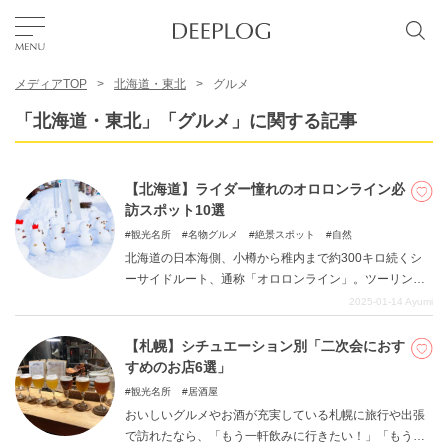
メディアTOP
北海道・東北
グルメ
お気に入り
「北海道・東北」「グルメ」に関する記事
TOP
【北海道】ライダー憧れのオロロンライン必
訪スポット10選
エリア
観光名所
名物グルメ
絶景スポット
自然
北海道の日本海側、小樽から稚内まで約300キロ続くシ
ーサイドルート、通称「オロロンライン」。ツーリング
カテゴリー
ライダーから「いつかは絶対に訪れたい！」と憧れの地
2025-01-14
Ayumi
になっている絶景ルートです。そこには、日本とは思え
ない大自然の風景や、極上の海の幸、世界でも珍しい泉
【札幌】シチュエーション別「二次会におす
日本語
質の温泉など、様々な魅力あるスポットが詰まっていま
すめのお店6選」
す。
USD
観光名所
居酒屋
おいしいグルメやお酒が充実している札幌に旅行や出張
で訪れたなら、「もう一軒飲みに行きたい！」「もう少