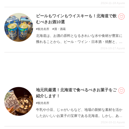
しゆっくり話したい！」と二次会に繰り出したくなるは
2024-11-18
Ayumi
ず。友達と、パートナーと、同僚と、さまざまなシチュ
エーションでおすすめの二次会のお店をご紹介します。
ビールもワインもウイスキーも！北海道で飲
DEEPLOGとは
むべきお酒10選
プライバシーポリシー
観光名所
酒・酒蔵
北海道は、お酒の原料となるきれいな水や食材が豊富に
お問い合わせ
獲れることから、ビール・ワイン・日本酒・焼酎と、ジ
運営会社
ャンルを問わず様々なお酒が製造されています。中には
2024-10-17
Ayumi
北海道ならではの知られざるお酒も。今回は北海道を訪
トラベルライター募集
れたらぜひ飲んでほしい、道産酒をご紹介します。
地元民厳選！北海道で食べるべきお菓子をご
紹介します！
観光名所
牛乳や小豆、じゃがいもなど、地場の新鮮な素材を活か
したおいしいお菓子の宝庫である北海道。しかし、あま
りにも種類が多く、「どれを食べればよいのかわからな
2024-10-11
Ayumi
い…」という方も多いのではないでしょうか。今回は札