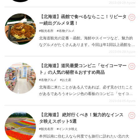
ら、絶対おいしいものが食べたい！」と思っていても、
2023-09-28
Ayumi
お店の数が多く、選ぶのに困ってしまうこともあるので
はないでしょうか。今回は札幌出身の筆者が、札幌でぜ
【北海道】函館で食べるならここ！リピータ
ひ食べてほしいグルメをご紹介します！
ー続出グルメ９選！
観光名所
名物グルメ
北海道観光の定番・函館。海鮮やスイーツなど、魅力的
なグルメがたくさんあります。今回は年1回以上函館を訪
れる筆者おすすめの、本当においしい函館グルメをご紹
2023-08-29
Ayumi
介します。定番から地元民のみぞ知るグルメまで、要チ
ェックです！
【北海道】道民最愛コンビニ「セイコーマー
ト」の人気の秘密＆おすすめ商品
名物グルメ
お土産
北海道に来たことがある人であれば、必ず見かけたこと
があるであろうオレンジ色の看板のコンビニ「セイコー
マート（通称セコマ）」。そのプライベート商品のおい
2023-04-06
Ayumi
しさや安さ、道内ほぼ全域に出店している便利さから、
もはや「道民の生活インフラ」ともいえる存在です。そ
【北海道】 絶対行くべき！魅力的なインス
んなセコマは観光客の皆さんのドライブ中の食事や、お
タ映えスポット5選
みやげ探しにもぴったり！ 今回は、北海道に帰省する
観光名所
インスタ映え
とセコマで鬼買いする筆者が、セコマが愛される秘密と
本州以南に住む人なら何度でも旅行に訪れたい北の大
おすすめ商品をご紹介します。