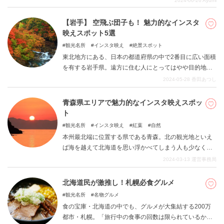
2024-06-26
Ayumi
す。今回は、札幌出身の筆者がおすすめする、札幌市内
のパフェをご紹介します。
【岩手】 空飛ぶ団子も！ 魅力的なインスタ
映えスポット5選
観光名所
インスタ映え
絶景スポット
東北地方にある、日本の都道府県の中で2番目に広い面積
を有する岩手県。遠方に住む人にとってはやや目的地の
候補に挙がりづらい県かもしれませんが、実は海にも川
2024-05-28
香田あつし
にも、そして歴史にも恵まれた表情豊かな場所だという
ことをご存じでしょうか。今回はその岩手県の中で訪れ
青森県エリアで魅力的なインスタ映えスポッ
たくなるインスタ映えスポットを5カ所取り上げていま
ト
す。ぜひ次の休日のお出かけ先候補に含めてみてくださ
観光名所
インスタ映え
紅葉
自然
い。
本州最北端に位置する県である青森。北の観光地といえ
ば海を越えて北海道を思い浮かべてしまう人も少なくな
いかもしれませんが、青森県にもとても魅力的な景色が
2024-03-13
運営事務局
多数存在するので見逃してはいけません。大きく気温が
変化する厳しい環境が育んだ大自然は特に注目に値する
北海道民が激推し！札幌必食グルメ
ポイントで、ついついカメラを向けずにはいられないこ
観光名所
名物グルメ
とでしょう。今回は青森県の中でもおすすめのインスタ
食の宝庫・北海道の中でも、グルメが大集結する200万
映えスポットを6つご紹介したいと思います。
都市・札幌。「旅行中の食事の回数は限られているか