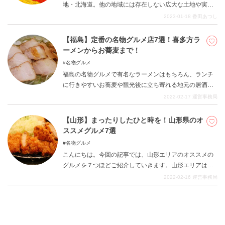
地・北海道。他の地域には存在しない広大な土地や実り
豊かな大自然が魅力です。旅行先に適したスポットがい
2023-01-18
香田あつし
っぱいあるということは、インスタ映え間違いなしの絶
景スポットもたくさん存在しているということ。今回は
【福島】定番の名物グルメ店7選！喜多方ラ
北海道エリアで訪れてみたい魅力的なインスタ映えスポ
ーメンからお蕎麦まで！
ットを5カ所厳選しました。ぜひ次の旅行の際予定に含め
名物グルメ
られるか検討してみてください。
福島の名物グルメで有名なラーメンはもちろん、ランチ
に行きやすいお蕎麦や観光後に立ち寄れる地元の居酒屋
まで、福島に来たら是非行ってほしいお店をご紹介しま
2022-02-17
運営事務局
す。
【山形】まったりしたひと時を！山形県のオ
ススメグルメ7選
名物グルメ
こんにちは。今回の記事では、山形エリアのオススメの
グルメを７つほどご紹介していきます。山形エリアは海
も陸もある、非常に自然が豊かな土地柄です。日本の豊
2022-02-16
運営事務局
かな景観をしっかりと踏襲した場所と言え、折々の食材
も非常に楽しめます。山形県に足を運ぶ機会はなかなか
ないかもしれませんが、いざ旅行をしてみると非常に充
実したひと時を過ごせるかと思います。 山形県の様々な