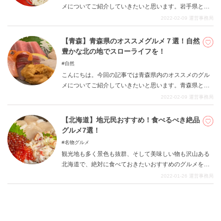
メについてご紹介していきたいと思います。岩手県と言
えば、日本でも屈指の原風景が残っている土地となって
2022-02-09
運営事務局
います。豊かな自然と昔ながらの伝統的な食文化が残っ
ていて、まさに日本人の郷土魂をくすぐるスポットで
【青森】青森県のオススメグルメ７選！自然
す。岩手県にルーツがない方にとっても、非常に親しみ
豊かな北の地でスローライフを！
が持てる場所だと言えます。 今回の記事では、そんな岩
自然
手県内のオススメグルメをご紹介します。脈々と受け継
こんにちは。今回の記事では青森県内のオススメのグル
がれてきた素晴らしい食文化を是非ご堪能下さい。観光
メについてご紹介していきたいと思います。青森県と言
客の方はこちらの記事をご参考に、楽しい岩手観光をお
えば、真っ先にりんごを思い出される方も多いことかと
2022-02-09
運営事務局
楽しみください。
思われます。しかし、そんな陰に隠れた魅力的なお料理
が多数取り揃えられています。 今回の記事では、そんな
【北海道】地元民おすすめ！食べるべき絶品
青森県内のオススメグルメをご紹介します。観光客の方
グルメ7選！
はこちらの記事をご参考に、楽しい青森観光をお楽しみ
名物グルメ
ください。
観光地も多く景色も抜群、そして美味しい物も沢山ある
北海道で、絶対に食べておきたいおすすめのグルメをご
紹介します。ラーメンにジンギスカン、海鮮にスイーツ
2022-01-26
運営事務局
と盛りだくさんの北海道グルメを、是非堪能してみてく
ださい。