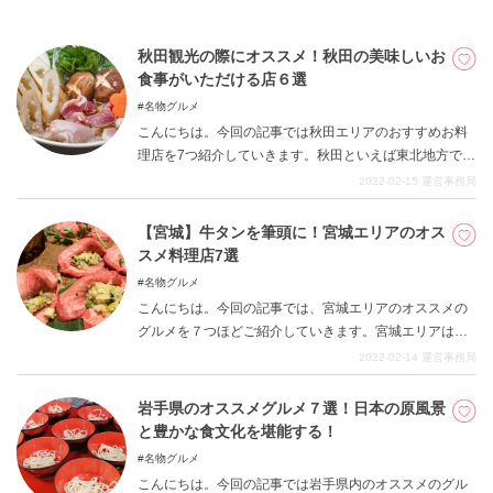
グルメを堪能し、楽しいひと時をお過ごしください。
秋田観光の際にオススメ！秋田の美味しいお
食事がいただける店６選
名物グルメ
こんにちは。今回の記事では秋田エリアのおすすめお料
理店を7つ紹介していきます。秋田といえば東北地方でも
屈指のグルメが盛んな土地柄で、多くの方がわざわざ足
2022-02-15
運営事務局
を運んでその魅力に触れられます。名物と呼べる定番グ
ルメから、観光客の方にはあまり知名度のない知られざ
【宮城】牛タンを筆頭に！宮城エリアのオス
るグルメまで、幅広いものをご紹介していきます。是非
スメ料理店7選
今回の記事を参考に、秋田エリアで、是非美味しいグル
名物グルメ
メに舌鼓を打ってみてください。
こんにちは。今回の記事では、宮城エリアのオススメの
グルメを７つほどご紹介していきます。宮城エリアは牛
タンがまずは有名な土地柄として知られています。しか
2022-02-14
運営事務局
しながら、他にも気候や風土を活かした、地物ならでは
のグルメなども人気。様々な必見グルメが多数取り揃え
岩手県のオススメグルメ７選！日本の原風景
られているのです。 宮城県へお越しの際は、様々なグル
と豊かな食文化を堪能する！
メを堪能し、楽しいひと時をお過ごしください。
名物グルメ
こんにちは。今回の記事では岩手県内のオススメのグル