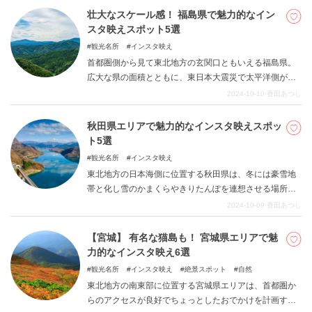
幌出身の筆者が、地元民も太鼓判の北海道のお菓子をご
壮大なスケール感！ 福島県で魅力的なイン
紹介します！ お土産の購入や、旅行中のスイーツ選び
スタ映えスポット5選
にお役立てください。
観光名所
インスタ映え
首都圏側から見て東北地方の玄関口ともいえる福島県。
広大な県の面積とともに、東日本大震災で太平洋側が大
きな被害を受けたことでも印象的な県です。この記事で
2024-10-10
香田あつし
は福島県エリアの観光地をぜひ旅行先に含めてもらえる
よう、訪れてみたくなる魅力的なインスタ映えスポット
秋田県エリアで魅力的なインスタ映えスポッ
を5カ所取り上げました。ぜひ次のお出かけ先探しの参考
ト5選
にしてみてください。
観光名所
インスタ映え
東北地方の日本海側に位置する秋田県は、冬には豪雪地
帯と化し雪のかまくらやきりたんぽを連想させる場所か
もしれません。しかしながら祭りをはじめ特徴的なイベ
2024-10-09
香田あつし
ントが開催されるほか、豊かな自然は季節ごとに印象的
な絶景や恵みをもたらしてくれます。この記事では秋田
【宮城】 有名な猫島も！ 宮城県エリアで魅
県の印象的なインスタ映えスポットを5カ所ご紹介してい
力的なインスタ映え6選
ます。ぜひお楽しみください。
観光名所
インスタ映え
絶景スポット
自然
東北地方の南東部に位置する宮城県エリアは、首都圏か
らのアクセスが良好でちょっとしたおでかけを計画する