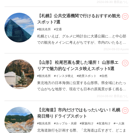
にも最適な場所です。リアス式海岸や阿武隈高地、北上
2024-09-30
香田あつし
高地といった特徴的な地形を有する宮城県には魅力的な
インスタ映えスポットが多数存在します。この記事では
【札幌】公共交通機関で行けるおすすめ観光
インスタ映え間違いなしのスポットを6つご紹介します。
スポット7選
観光名所
交通
札幌といえば、グルメに時計台に大通公園に…と中心部
での観光をメインに考えがちですが、市内のいたるとこ
ろに魅力的なスポットがたくさんあります。また、大都
2024-09-03
Ayumi
市とあって交通網が発達しており、公共交通機関でのア
クセスが可能なスポットも多いです。今回は公共交通機
【山形】 松尾芭蕉も愛した場所！ 山形県エ
関で行ける、札幌のおすすめ観光スポットをご紹介しま
リアで魅力的なインスタ映えスポット5選
す！
観光名所
インスタ映え
絶景スポット
自然
東北地方の日本海側に位置する山形県。県全域にわたっ
て山がちな地形で、現在でも日本の原風景が多く残る自
然豊かな地域と言えます。「奥の細道」で知られる有名
2024-08-02
香田あつし
な俳人・松尾芭蕉も多くの時間を山形県内で過ごしたと
されていますし、さらにさくらんぼの生産量が全国の7割
【北海道】市内だけではもったいない！札幌
を占めるということも山形県を特徴づけているかもしれ
発日帰りドライブスポット
ません。そんな山形県にもたくさんのインスタ映えスポ
観光名所
カップル・夫婦
家族向け
友達向け
一人旅
ットが存在しているのをご存じでしょうか。この記事で
北海道旅行を計画する際、「北海道は広すぎて、どこま
はついつい何度もシャッターを押してしまいたくなる山