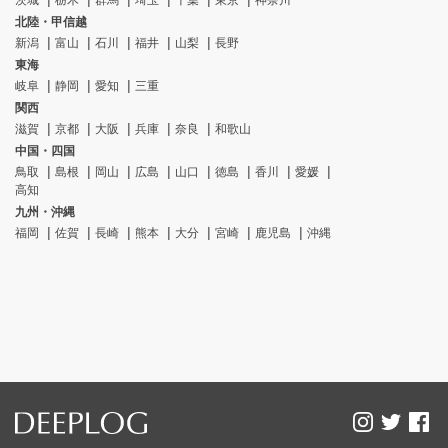
茨城
栃木
群馬
埼玉
千葉
東京
神奈川
北陸・甲信越
新潟
富山
石川
福井
山梨
長野
東海
岐阜
静岡
愛知
三重
関西
滋賀
京都
大阪
兵庫
奈良
和歌山
中国・四国
鳥取
島根
岡山
広島
山口
徳島
香川
愛媛
高知
九州・沖縄
福岡
佐賀
長崎
熊本
大分
宮崎
鹿児島
沖縄