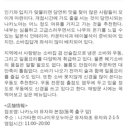
인기와 입지가 맞물리면 당연히 맛을 찾아 많은 사람들이 모
이게 마련이다. 개점시간에 가도 줄을 서는 것이 당연시되는
나카노야는 어느 정도 여유를 가지고 가는 것을 추천한다.
내부는 심플하고 고급스러우면서도 나무의 온기를 느낄 수
있는 일본식 인테리어. 카운터석과 테이블석이 준비되어 있
지만, 소바집답게 좌석이 많이 배치되어 있다.
지역에서 사랑받는 소바집 겸 선술집으로 냉온 소바와 우동,
그리고 일품요리를 다양하게 취급하고 있다. 물론 헤기소바
의 품질은 말할 필요도 없다. 볼륨도 만점이라 주문하면 대
만족이 틀림없다. 소바가 나오기 전까지 술과 함께 일품요리
를 즐길 수도 있다. 또한 소바 못지않게 신경을 많이 쓴다는
우동도 추천한다. 우동 전문점 출점도 염두에 두고 있을 정
도로 우동에도 신경을 쓰고 있다고 한다. 재방문 시에는 꼭
먹어보고 싶은 메뉴입니다.
<店舗情報>
점포명: 나카노야 유자와 본점(동쪽 출구 앞)
주소：니가타현 미나미우오누마군 유자와초 유자와 2-1-5
영업시간: 11:00~20:00