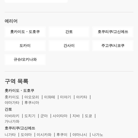
에리어
홋카이도・도호쿠
간토
호쿠리쿠/고신에쓰
도카이
간사이
주고쿠/시코쿠
규슈/오키나와
구역 목록
홋카이도・도호쿠
홋카이도
아오모리
이와테
미야기
아키타
야마가타
후쿠시마
간토
이바라키
도치기
군마
사이타마
지바
도쿄
가나가와
호쿠리쿠/고신에쓰
니가타
도야마
이시카와
후쿠이
야마나시
나가노