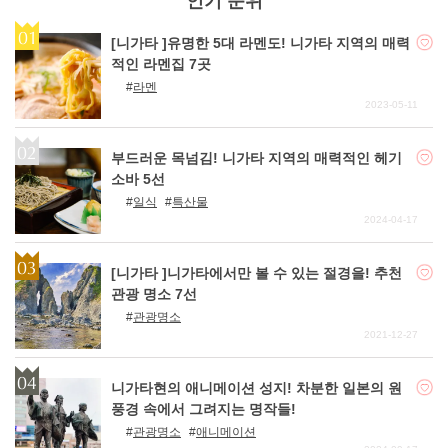
인기 순위
[니가타 ]유명한 5대 라멘도! 니가타 지역의 매력
적인 라멘집 7곳
라멘
2023-05-11
부드러운 목넘김! 니가타 지역의 매력적인 헤기
소바 5선
일식
특산물
2024-04-17
[니가타 ]니가타에서만 볼 수 있는 절경을! 추천
관광 명소 7선
관광명소
2021-12-27
니가타현의 애니메이션 성지! 차분한 일본의 원
풍경 속에서 그려지는 명작들!
관광명소
애니메이션