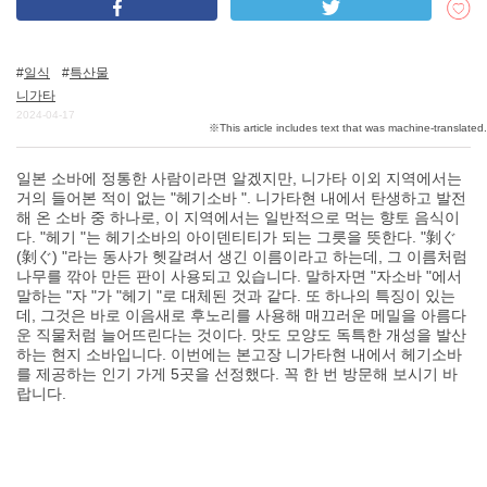
일식
특산물
DEEPLOG란
니가타
개인 정보보호
2024-04-17
문의
일본 소바에 정통한 사람이라면 알겠지만, 니가타 이외 지역에서는
회사개요
거의 들어본 적이 없는 "헤기소바 ". 니가타현 내에서 탄생하고 발전
여행작가 모집
해 온 소바 중 하나로, 이 지역에서는 일반적으로 먹는 향토 음식이
다. "헤기 "는 헤기소바의 아이덴티티가 되는 그릇을 뜻한다. "剝ぐ
(剝ぐ) "라는 동사가 헷갈려서 생긴 이름이라고 하는데, 그 이름처럼
나무를 깎아 만든 판이 사용되고 있습니다. 말하자면 "자소바 "에서
말하는 "자 "가 "헤기 "로 대체된 것과 같다. 또 하나의 특징이 있는
데, 그것은 바로 이음새로 후노리를 사용해 매끄러운 메밀을 아름다
운 직물처럼 늘어뜨린다는 것이다. 맛도 모양도 독특한 개성을 발산
하는 현지 소바입니다. 이번에는 본고장 니가타현 내에서 헤기소바
를 제공하는 인기 가게 5곳을 선정했다. 꼭 한 번 방문해 보시기 바
랍니다.