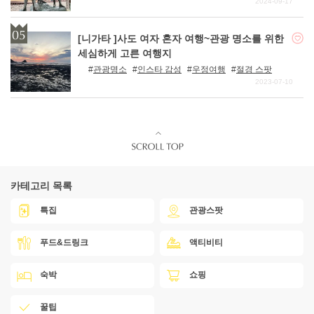
2024-09-17
[니가타 ]사도 여자 혼자 여행~관광 명소를 위한
세심하게 고른 여행지
관광명소
인스타 감성
우정여행
절경 스팟
2023-07-10
카테고리 목록
특집
관광스팟
푸드&드링크
액티비티
숙박
쇼핑
꿀팁