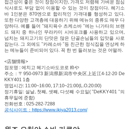
접근성이 좋은 것이 장점이지만, 가격도 저렴해 가벼운 점심
식사로도 부담 없이 이용할 수 있는 것이 장점이다. 헤기소
바 1인분은 870엔으로 합리적인 가격대를 형성하고 있다.
또한 다양한 고객층에 대응하기 위해 메뉴의 종류도 매우 다
양하다. 예를 들어 "돼지육수 츠케소바 "에는 니가타의 브랜
드 돼지 중 하나인 무라카미 시바포크를 사용하고 있으며,
넘치는 돼지고기의 단맛은 많은 단골손님들의 입맛을 사로
잡는다. 그 외에도 "카레소바 "등 친근한 정식집을 연상케 하
는 메뉴들이 준비되어 있다. 꼭 한 번 들러보는 것은 어떨까.
<店舗情報>
점포명 : 에치고 헤기소바도코로 粋や
주소：〒950-0973 新潟県新潟市中央区上近江4-12-20 De
KKY401 1층
영업시간: 11:00~16:00, 17:10~21:00(L.O.20:00)
정기휴일: 설날, 첫째, 셋째, 다섯째 수요일( "DeKKY401 "의
휴무일에 준함)
전화번호 : 025-282-7288
공식사이트：https://www.ikiya2013.com/