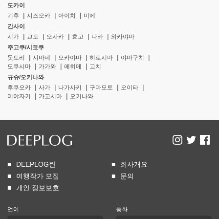
도카이
기후
시즈오카
아이치
미에
간사이
시가
교토
오사카
효고
나라
와카야마
주고쿠/시코쿠
돗토리
시마네
오카야마
히로시마
야마구치
도쿠시마
가가와
에히메
고치
규슈/오키나와
후쿠오카
사가
나가사키
구마모토
오이타
미야자키
가고시마
오키나와
DEEPLOG란
회사개요
여행작가 모집
문의
개인 정보보호
언어
통화