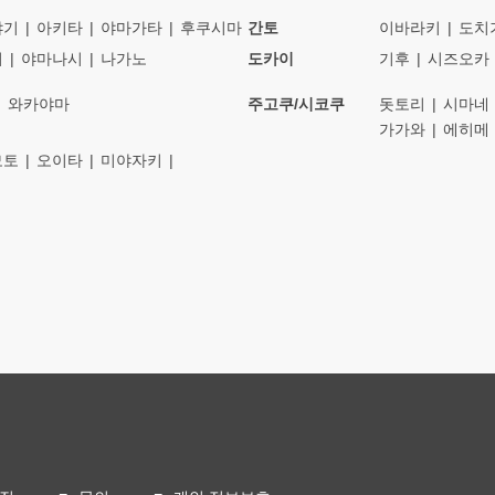
야기
아키타
야마가타
후쿠시마
간토
이바라키
도치
이
야마나시
나가노
도카이
기후
시즈오카
와카야마
주고쿠/시코쿠
돗토리
시마네
가가와
에히메
모토
오이타
미야자키