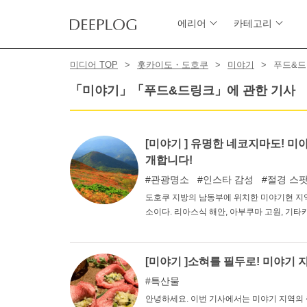
에리어
카테고리
미디어 TOP
홋카이도・도호쿠
미야기
푸드&
「미야기」「푸드&드링크」에 관한 기사
[미야기 ] 유명한 네코지마도! 
개합니다!
관광명소
인스타 감성
절경 스
도호쿠 지방의 남동부에 위치한 미야기현 지
소이다. 리아스식 해안, 아부쿠마 고원, 기
머블 스폿이 다수 존재한다. 이번 기사에서는
[미야기 ]소혀를 필두로! 미야기 
특산물
안녕하세요. 이번 기사에서는 미야기 지역의 