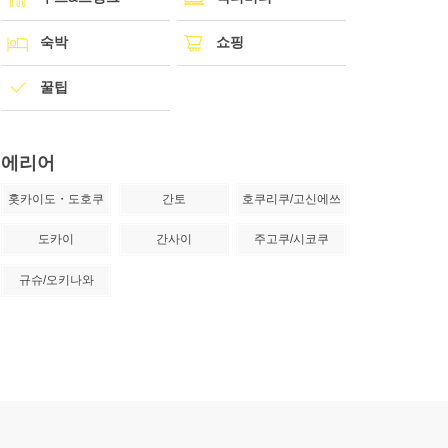
숙박
쇼핑
꿀팁
에리어
홋카이도・도호쿠
간토
호쿠리쿠/고신에쓰
도카이
간사이
주고쿠/시코쿠
규슈/오키나와