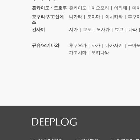
홋카이도・도호쿠
홋카이도
아오모리
이와테
미
호쿠리쿠/고신에
니가타
도야마
이시카와
후쿠
쓰
간사이
시가
교토
오사카
효고
나라
규슈/오키나와
후쿠오카
사가
나가사키
구마
가고시마
오키나와