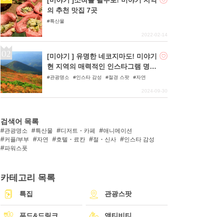
의 추천 맛집 7곳
특산물
2022-02-14
[미야기 ] 유명한 네코지마도! 미야기
현 지역의 매력적인 인스타그램 명소
6곳을 소개합니다!
관광명소
인스타 감성
절경 스팟
자연
2024-09-30
검색어 목록
관광명소
특산물
디저트・카페
애니메이션
커플/부부
자연
호텔・료칸
절・신사
인스타 감성
파워스폿
카테고리 목록
특집
관광스팟
푸드&드링크
액티비티