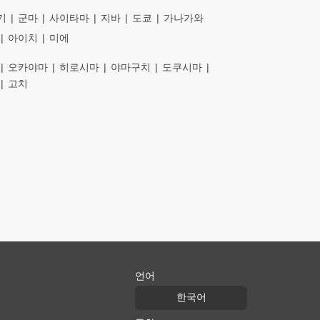
기
군마
사이타마
지바
도쿄
가나가와
아이치
미에
오카야마
히로시마
야마구치
도쿠시마
고치
언어
한국어