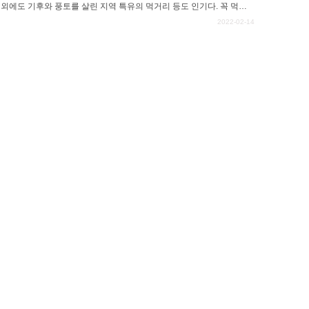
외에도 기후와 풍토를 살린 지역 특유의 먹거리 등도 인기다. 꼭 먹어
니다. 미야기현에 오시면 다양한 먹거리를 즐기며 즐거운 시간을 보내
2022-02-14