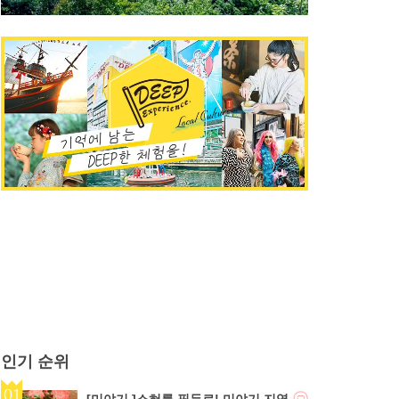
인기 순위
[미야기 ]소혀를 필두로! 미야기 지역