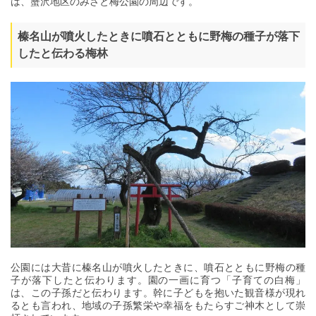
は、蟹沢地区のみさと梅公園の周辺です。
榛名山が噴火したときに噴石とともに野梅の種子が落下
したと伝わる梅林
公園には大昔に榛名山が噴火したときに、噴石とともに野梅の種
子が落下したと伝わります。園の一画に育つ「子育ての白梅」
は、この子孫だと伝わります。幹に子どもを抱いた観音様が現れ
るとも言われ、地域の子孫繁栄や幸福をもたらすご神木として崇