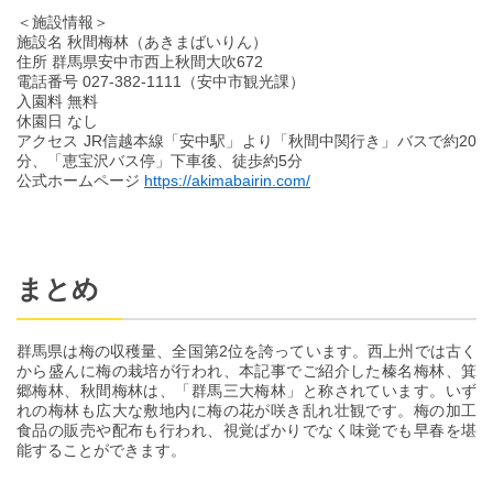
＜施設情報＞
施設名 秋間梅林（あきまばいりん）
住所 群馬県安中市西上秋間大吹672
電話番号 027-382-1111（安中市観光課）
入園料 無料
休園日 なし
アクセス JR信越本線「安中駅」より「秋間中関行き」バスで約20
分、「恵宝沢バス停」下車後、徒歩約5分
公式ホームページ
https://akimabairin.com/
まとめ
群馬県は梅の収穫量、全国第2位を誇っています。西上州では古く
から盛んに梅の栽培が行われ、本記事でご紹介した榛名梅林、箕
郷梅林、秋間梅林は、「群馬三大梅林」と称されています。いず
れの梅林も広大な敷地内に梅の花が咲き乱れ壮観です。梅の加工
食品の販売や配布も行われ、視覚ばかりでなく味覚でも早春を堪
能することができます。