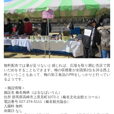
無料配布では量が足りないと感じれば、広場を取り囲む売店で買
いだめをすることもできます。梅の収穫量が全国第2位を誇る西上
州ということもあって、梅の加工食品のPRをしっかりと行ってい
るようです。
＜施設情報＞
施設名 榛名梅林（はるなばいりん）
住所 群馬県高崎市上里見町1072-1（榛名文化会館エコール）
電話番号 027-374-5111（榛名観光協会）
入園料 無料
休園日 なし