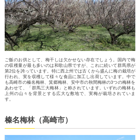
ご飯のお供として、梅干しは欠かせない存在でしょう。国内で梅
の収穫量が最も多いのは和歌山県ですが、これに続いて群馬県が
第2位を誇っています。特に西上州では古くから盛んに梅の栽培が
行われ、実を収穫して様々な食品に加工し出荷しています。中で
も高崎市の榛名梅林、箕郷梅林、安中市の秋間梅林の3つの梅林を
あわせて、「群馬三大梅林」と称されています。いずれの梅林も
上州の山々を背景とする広大な敷地で、実梅が栽培されていま
す。
榛名梅林（高崎市）