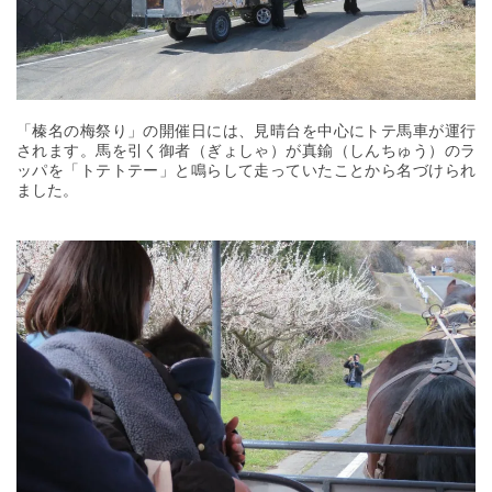
「榛名の梅祭り」の開催日には、見晴台を中心にトテ馬車が運行
されます。馬を引く御者（ぎょしゃ）が真鍮（しんちゅう）のラ
ッパを「トテトテー」と鳴らして走っていたことから名づけられ
ました。