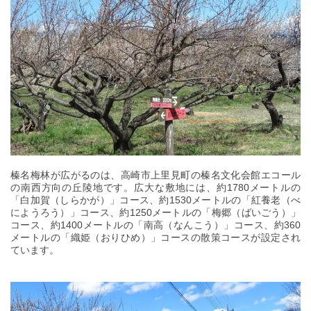
榛名梅林が広がるのは、高崎市上里見町の榛名文化会館エコール
の南西方向の丘陵地です。広大な敷地には、約1780メートルの
「白加賀（しらかが）」コース、約1530メートルの「紅養老（べ
にようろう）」コース、約1250メートルの「梅郷（ばいごう）」
コース、約1400メートルの「南高（なんこう）」コース、約360
メートルの「織姫（おりひめ）」コースの散策コースが設定され
ています。