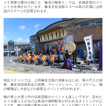
トテ馬車の運行の他にも「榛名の梅祭り」では、多種多様のイベ
ントが企画されています。榛名文化会館エコール前の広場には特
設のステージが設置されます。
特設ステージでは、上州榛名太鼓の演奏をはじめ、箏や尺八の演
奏、榛名音頭保存会の演舞、マジックショー、ビンゴゲーム、梅
の種飛ばし大会などの多彩なイベントが行われます。
梅の香りが漂う中の伝統芸能のイベントも楽しいですが、訪れた
人々が盛り上がるのは食品の無料配布が行われるタイミングのよ
うです。梅の赤飯の配布が始まると、テントの前にはアッという