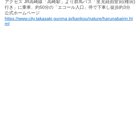
アクセス JR高崎線「高崎駅」より群馬バス「里見経由室田(権田)
行き」に乗車、約50分の「エコール入口」停で下車し徒歩約3分
公式ホームページ
https://www.city.takasaki.gunma.jp/kankou/nature/harunabairin.ht
ml