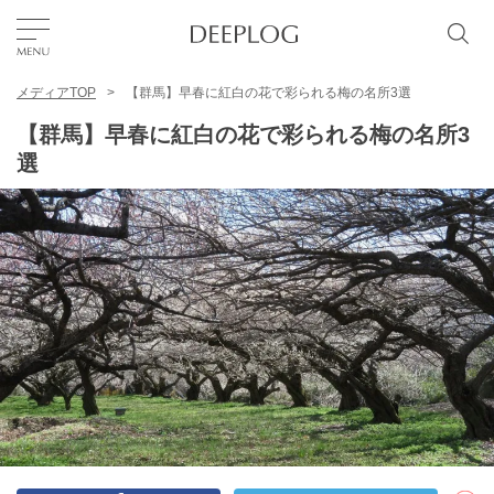
メディアTOP
【群馬】早春に紅白の花で彩られる梅の名所3選
お気に入り
【群馬】早春に紅白の花で彩られる梅の名所3
選
TOP
エリア
カテゴリー
日本語
USD