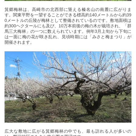
箕郷梅林は、高崎市の北西部に聳える榛名山の南麓に広がりま
す。関東平野を一望することができる標高約140メートルから約39
0メートルの丘陵が梅林として整備されているのです。敷地面積は
約300ヘクタールにも及び、10万本前後の梅の木が栽培され、「群
馬三大梅林」の一つに数えられています。例年3月上旬から下旬に
は一面に梅の花が咲き乱れ、見頃時期には「みさと梅まつり」が
開催されます。
広大な敷地に広がる箕郷梅林の中でも、最も訪れる人が多いの