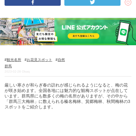
DEEPLOGとは
プライバシーポリシー
お問い合わせ
運営会社
トラベルライター募集
観光名所
お花見スポット
自然
群馬
2023-02-28
Obaq
厳しい寒さが和らぎ春の訪れが感じられるようになると、梅の花
が咲き始めます。全国各地には魅力的な観梅スポットが点在して
います。群馬県にも数多くの梅の名所がありますが、その中から
「群馬三大梅林」に数えられる榛名梅林、箕郷梅林、秋間梅林の3
スポットをご紹介します。