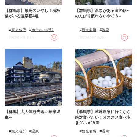
【群馬県】最高のいやし！看板
【群馬県】温泉がある道の駅~
猫がいる温泉宿4選
のんびり疲れをいやそう~
観光名所
ホテル・旅館
観光名所
温泉
温泉
2023-05-31
あおい
2023-10-27
あおい
【群馬】大人気観光地～草津温
【群馬県】草津温泉に行くなら
泉～
絶対食べたい！オススメ食べ歩
きグルメ15選
観光名所
温泉
観光名所
温泉