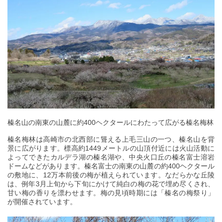
榛名山の南東の山麓に約400ヘクタールにわたって広がる榛名梅林
榛名梅林は高崎市の北西部に聳える上毛三山の一つ、榛名山を背
景に広がります。標高約1449メートルの山頂付近には火山活動に
よってできたカルデラ湖の榛名湖や、中央火口丘の榛名富士溶岩
ドームなどがあります。榛名富士の南東の山麓の約400ヘクタール
の敷地に、12万本前後の梅が植えられています。なだらかな丘陵
は、例年3月上旬から下旬にかけて純白の梅の花で埋め尽くされ、
甘い梅の香りを漂わせます。梅の見頃時期には「榛名の梅祭り」
が開催されています。