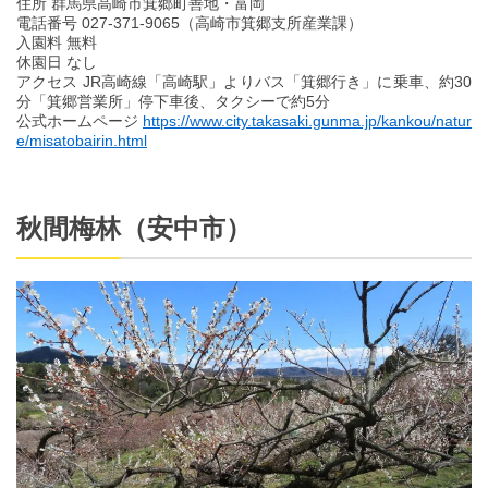
住所 群馬県高崎市箕郷町善地・富岡
電話番号 027-371-9065（高崎市箕郷支所産業課）
入園料 無料
休園日 なし
アクセス JR高崎線「高崎駅」よりバス「箕郷行き」に乗車、約30
分「箕郷営業所」停下車後、タクシーで約5分
公式ホームページ
https://www.city.takasaki.gunma.jp/kankou/natur
e/misatobairin.html
秋間梅林（安中市）