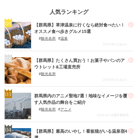
人気ランキング
【群馬県】草津温泉に行くなら絶対食べたい！
オススメ食べ歩きグルメ15選
観光名所
温泉
2023-06-12
あおい
【群馬県】たくさん買おう！お菓子やパンのア
ウトレット&工場直売所
観光名所
2025-04-01
あおい
群馬県内のアニメ聖地7選！地味なイメージを覆
す人気作品の舞台をご紹介
観光名所
アニメ
2024-04-16
運営事務局
【群馬県】最高のいやし！看板猫がいる温泉宿4
選