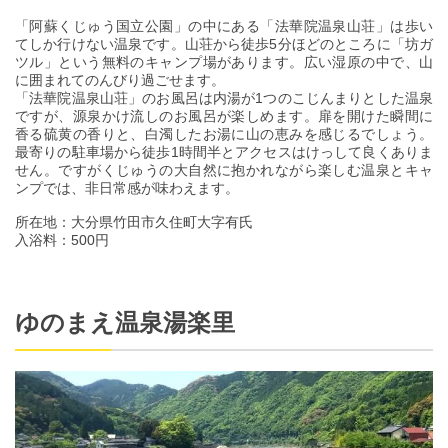
「阿蘇くじゅう国立公園」の中にある「法華院温泉山荘」は歩い
てしか行けない温泉です。山荘から徒歩5分ほどのところに「坊ガ
ツル」という無料のキャンプ場があります。広い湿原の中で、山
に囲まれてのんびり過ごせます。
「法華院温泉山荘」のお風呂は内湯が1つのこじんまりとした温泉
ですが、源泉かけ流しのお風呂が楽しめます。扉を開けた瞬間に
香る硫黄の香りと、白濁したお湯に山の恵みを感じるでしょう。
最寄りの駐車場から徒歩1時間半とアクセスはけっして良くありま
せん。ですがくじゅうの大自然に抱かれながら楽しむ温泉とキャ
ンプでは、非日常感が味わえます。
所在地：大分県竹田市久住町大字有氏
入浴料：500円
ゆのまえ温泉湯楽里