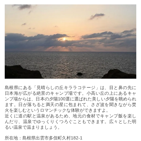
島根県にある「見晴らしの丘キララコテージ」は、目と鼻の先に
日本海が広がる絶景のキャンプ場です。小高い丘の上にあるキャ
ンプ場からは、日本の夕陽100選に選ばれた美しい夕陽を眺められ
ます。日が落ちると満天の星に包まれて、さざ波を聞きながら焚
火を楽しむというロマンチックな体験ができますよ。
近くに道の駅と温泉があるため、地元の食材でキャンプ飯を楽し
んだり、温泉でゆっくりくつろぐこともできます。広々とした明
るい温泉で温まりましょう。
所在地：島根県出雲市多伎町久村182-1