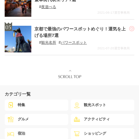
夜遊べる
2021-06-17
運営事務局
京都で最強のパワースポットめぐり！運気を上
げる場所7選
観光名所
パワースポット
2021-07-20
運営事務局
カテゴリ一覧
特集
観光スポット
グルメ
アクティビティ
宿泊
ショッピング