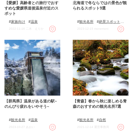
【愛媛】高齢者との旅行でおす
北海道で冬ならではの景色が観
すめな愛媛県道後温泉付近のス
られるスポット9選
ポット
家族向け
温泉
観光名所
絶景スポット
イルミネーション
自然
2022-11-16
二木 えりか
2023-12-15
monemoni
【群馬県】温泉がある道の駅~
【青森】春から秋に楽しめる青
のんびり疲れをいやそう~
森のおすすめの観光名所7選
観光名所
温泉
観光名所
自然
2023-10-27
あおい
2021-12-14
運営事務局