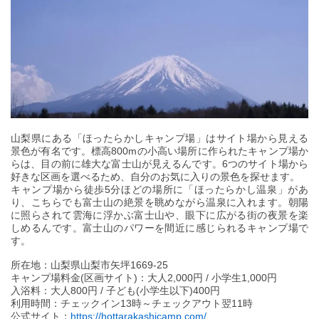
山梨県にある「ほったらかしキャンプ場」はサイト場から見える
景色が有名です。標高800mの小高い場所に作られたキャンプ場か
らは、目の前に雄大な富士山が見えるんです。6つのサイト場から
好きな区画を選べるため、自分のお気に入りの景色を探せます。
キャンプ場から徒歩5分ほどの場所に「ほったらかし温泉」があ
り、こちらでも富士山の絶景を眺めながら温泉に入れます。朝陽
に照らされて雲海に浮かぶ富士山や、眼下に広がる街の夜景を楽
しめるんです。富士山のパワーを間近に感じられるキャンプ場で
す。
所在地：山梨県山梨市矢坪1669-25
キャンプ場料金(区画サイト)：大人2,000円 / 小学生1,000円
入浴料：大人800円 / 子ども(小学生以下)400円
利用時間：チェックイン13時～チェックアウト翌11時
公式サイト：
https://hottarakashicamp.com/