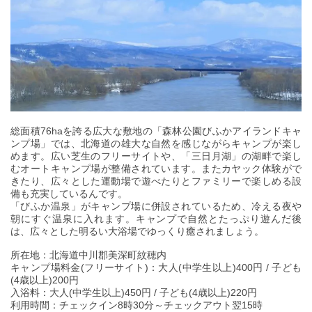
総面積76haを誇る広大な敷地の「森林公園びふかアイランドキャ
ンプ場」では、北海道の雄大な自然を感じながらキャンプが楽し
めます。広い芝生のフリーサイトや、「三日月湖」の湖畔で楽し
むオートキャンプ場が整備されています。またカヤック体験がで
きたり、広々とした運動場で遊べたりとファミリーで楽しめる設
備も充実しているんです。
「びふか温泉」がキャンプ場に併設されているため、冷える夜や
朝にすぐ温泉に入れます。キャンプで自然とたっぷり遊んだ後
は、広々とした明るい大浴場でゆっくり癒されましょう。
所在地：北海道中川郡美深町紋穂内
キャンプ場料金(フリーサイト)：大人(中学生以上)400円 / 子ども
(4歳以上)200円
入浴料：大人(中学生以上)450円 / 子ども(4歳以上)220円
利用時間：チェックイン8時30分～チェックアウト翌15時