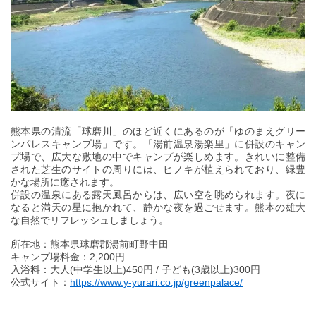
熊本県の清流「球磨川」のほど近くにあるのが「ゆのまえグリー
ンパレスキャンプ場」です。「湯前温泉湯楽里」に併設のキャン
プ場で、広大な敷地の中でキャンプが楽しめます。きれいに整備
された芝生のサイトの周りには、ヒノキが植えられており、緑豊
かな場所に癒されます。
併設の温泉にある露天風呂からは、広い空を眺められます。夜に
なると満天の星に抱かれて、静かな夜を過ごせます。熊本の雄大
な自然でリフレッシュしましょう。
所在地：熊本県球磨郡湯前町野中田
キャンプ場料金：2,200円
入浴料：大人(中学生以上)450円 / 子ども(3歳以上)300円
公式サイト：
https://www.y-yurari.co.jp/greenpalace/