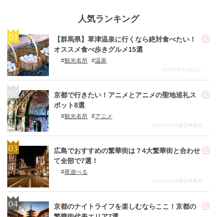
人気ランキング
【群馬県】草津温泉に行くなら絶対食べたい！
オススメ食べ歩きグルメ15選
観光名所
温泉
2023-06-12
あおい
京都で行きたい！アニメとアニメの聖地巡礼ス
ポット8選
観光名所
アニメ
2021-07-07
運営事務局
広島でおすすめの繁華街は？4大繁華街と合わせ
て全部で7選！
夜遊べる
2021-05-14
運営事務局
京都のナイトライフを楽しむならここ！京都の
繁華街代表エリア7選