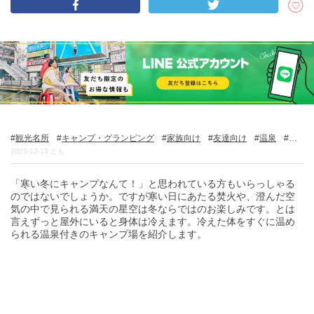
DEEPLOGとは
プライバシーポリシー
お問い合わせ
運営会社
トラベルライター募集
観光名所
キャンプ・グランピング
家族向け
友達向け
温泉
自
然
子どもと一緒に
2023-12-13
とも
「寒い冬にキャンプなんて！」と思われている方もいらっしゃる
のではないでしょうか。ですが寒い日にあたる焚火や、澄んだ空
気の中で見られる満天の星空は冬ならではのお楽しみです。とは
言えずっと屋外にいると身体は冷えます。冷えた体をすぐに温め
られる温泉付きのキャンプ場を紹介します。