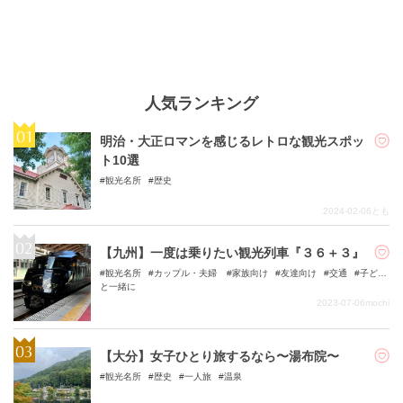
人気ランキング
明治・大正ロマンを感じるレトロな観光スポッ
ト10選
観光名所
歴史
2024-02-06
とも
【九州】一度は乗りたい観光列車『３６＋３』
観光名所
カップル・夫婦
家族向け
友達向け
交通
子ども
と一緒に
2023-07-06
mochi
【大分】女子ひとり旅するなら〜湯布院〜
観光名所
歴史
一人旅
温泉