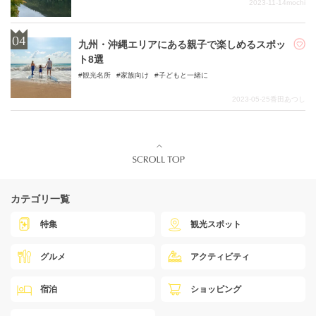
2023-11-14
mochi
九州・沖縄エリアにある親子で楽しめるスポッ
ト8選
観光名所
家族向け
子どもと一緒に
2023-05-25
香田あつし
カテゴリ一覧
特集
観光スポット
グルメ
アクティビティ
宿泊
ショッピング