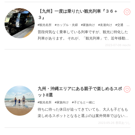
できる場所として女子旅にとても有名です。 人気観光地
ですが、ゆったりとした雰囲気が流れているため、人目
【九州】一度は乗りたい観光列車『３６＋
を気にせずにゆったりとリフレッシュすることができる
３』
DEEPLOGとは
ため、女子ひとり旅に最適な場所なんです。 本記事で
観光名所
カップル・夫婦
家族向け
友達向け
交通
は、女子ひとり旅におすすめの、さまざまな観光スポッ
子どもと一緒に
プライバシーポリシー
普段何気なく乗車している列車ですが、観光に特化した
トをご紹介します。 湯布院ならではの体験も楽しみなが
列車があります。 それが、「観光列車」で、近年移動す
お問い合わせ
ら日常の喧騒を忘れて、自分なりのお気に入り観光スポ
るだけでなく「乗ること」自体を楽しめるとして人気を
2023-07-06
mochi
ットを見つけてみてください。
運営会社
集めています。 日本には、「車両」が楽しい観光列車
や、「食」「車窓」「イベント」など様々なタイプの観
トラベルライター募集
光列車があります。 本記事では、特に観光列車に力を入
れているJR九州の中かから、九州をぐるっと一周する
「３６ぷらす３」に焦点を当てて、車内の様子などをご
紹介していきます。 観光列車に興味のある方や、九州に
九州・沖縄エリアにある親子で楽しめるスポ
旅行へ行く予定の方、贅沢旅を楽しみたい方はぜひ参考
ット8選
にしていただけると嬉しいです。 この列車は、沿線の風
土や車窓の風景を思いきり楽しんでいただくために、個
観光名所
家族向け
子どもと一緒に
性溢れる洗練されたルックスやインテリアはもちろん、
待ちに待った休日が迫ってきていても、大人も子どもも
ユニークな仕掛けが満載です。移動手段として便利なだ
楽しめるスポットとなると選ぶのは案外簡単ではないか
けでなく、乗ることそのものが、忘れられないイベント
もしれません。行先を悩み続けて時間を無駄にしてしま
2023-05-26
香田あつし
になる観光列車の旅。たくさんのワクワクと物語を乗せ
うのは本当にもったいないことです。今回は、九州・沖
た九州の旅をお楽しみください。
縄エリアで大人から子どもまで家族揃って楽しめるスポ