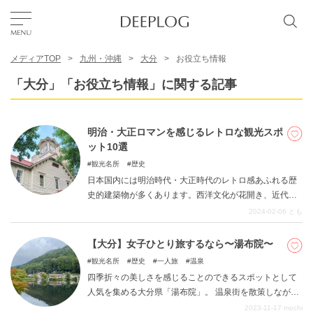
メディアTOP
九州・沖縄
大分
お役立ち情報
お気に入り
「大分」「お役立ち情報」に関する記事
TOP
明治・大正ロマンを感じるレトロな観光スポ
ット10選
エリア
観光名所
歴史
日本国内には明治時代・大正時代のレトロ感あふれる歴
史的建築物が多くあります。西洋文化が花開き、近代化
カテゴリー
が進んだ時代の建築物は現代の建物とは違う雰囲気が漂
2024-02-06
とも
います。人の手によって守られてきたレトロ感満載の建
物で明治・大正ロマンを感じませんか。
【大分】女子ひとり旅するなら〜湯布院〜
日本語
観光名所
歴史
一人旅
温泉
USD
四季折々の美しさを感じることのできるスポットとして
人気を集める大分県「湯布院」。 温泉街を散策しながら
日本の原風景を楽しみつつ、かわいいとおしゃれを堪能
2023-11-17
mochi