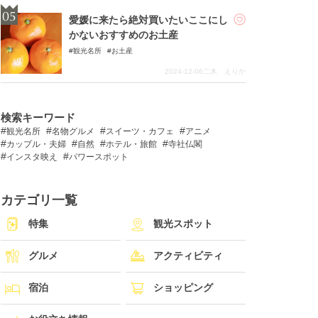
愛媛に来たら絶対買いたいここにし
かないおすすめのお土産
観光名所
お土産
2024-12-06
二木 えりか
検索キーワード
観光名所
名物グルメ
スイーツ・カフェ
アニメ
カップル・夫婦
自然
ホテル・旅館
寺社仏閣
インスタ映え
パワースポット
カテゴリ一覧
特集
観光スポット
グルメ
アクティビティ
宿泊
ショッピング