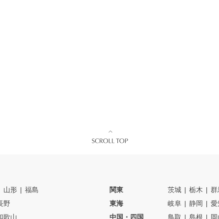
山形
福島
関東
茨城
栃木
群
長野
東海
岐阜
静岡
愛
和歌山
中国・四国
鳥取
島根
岡