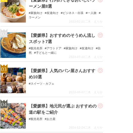
ーメン屋8選
家族向け
友達向け
ビジネス・出張
一人旅
ラーメン
2023-02-21
二木 えりか
【愛媛県】おすすめのそうめん流し
スポット7選
観光名所
アウトドア
家族向け
友達向け
自
然
子どもと一緒に
2024-07-10
二木 えりか
【愛媛県】人気のパン屋さんおすす
め10選
スイーツ・カフェ
2023-06-07
二木 えりか
【愛媛県】地元民が選ぶ おすすめの
道の駅をご紹介
観光名所
お土産
2024-12-24
二木 えりか