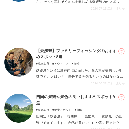
ん。 そんな流しそうめんを楽しめる愛媛県内のスポット
をまとめています。 松山市内からアクセスしやすい場所
2024-07-11
二木 えりか
や、そうめん流し以外に釣り堀を楽しめるスポットなど
も。 ぜひこの記事を参考にご家族で足を運んでみてくだ
さい。
【愛媛県】ファミリーフィッシングのおすす
めスポット8選
観光名所
アウトドア
自然
愛媛県といえば瀬戸内海に面した、海の幸が美味しい地
域です。 とはいえ、自分で魚を釣るというのはなかなか
ハードルが高いもの。 子供と一緒に釣りをやってみたい
2024-06-27
二木 えりか
けど、やったことないから何から揃えたらいいのか分か
らないし、どこに行けば釣れるのかも分からない…。 そ
四国の景観や景色の良いおすすめスポット9
んな方はぜひこの記事を参考にしてみてください。 愛媛
選
県内でおすすめのファミリーフィッシングのスポットを8
観光名所
絶景スポット
自然
ヵ所紹介しています。
四国は「愛媛県」「香川県」「高知県」「徳島県」の四
県でできています。 自然が豊かで、山や海に囲まれた地
域のため絶景スポットや景色の良いスポットが多数。 今