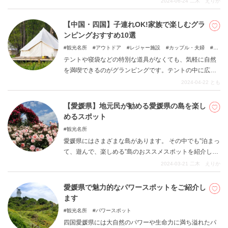
2024-06-24
二木 えりか
回は四国で景観や景色などを楽しみたい方におすすめの
スポットをご紹介します。
【中国・四国】子連れOK!家族で楽しむグラ
ンピングおすすめ10選
観光名所
アウトドア
レジャー施設
カップル・夫婦
家
族向け
友達向け
自然
子どもと一緒に
テントや寝袋などの特別な道具がなくても、気軽に自然
を満喫できるのがグランピングです。テントの中に広が
る快適な部屋で、大人も子どももゆっくり過ごせます。
2024-04-22
とも
昼は中国・四国地方の大自然の中でたっぷり遊んで、夜
はおいしい食事を楽しめるグランピング施設を紹介しま
【愛媛県】地元民が勧める愛媛県の島を楽し
す。
めるスポット
観光名所
愛媛県にはさまざまな島があります。 その中でも”泊まっ
て、遊んで、楽しめる”島のおススメスポットを紹介しま
す。 ご紹介するのは県外からでも比較的行きやすい、し
2024-03-21
二木 えりか
まなみ海道に連なる島と、松山市内の 島です。
愛媛県で魅力的なパワースポットをご紹介し
ます
観光名所
パワースポット
四国愛媛県には大自然のパワーや生命力に満ち溢れたパ