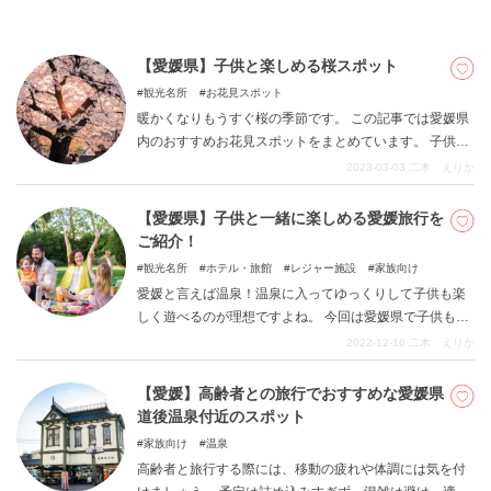
【愛媛県】子供と楽しめる桜スポット
観光名所
お花見スポット
暖かくなりもうすぐ桜の季節です。 この記事では愛媛県
内のおすすめお花見スポットをまとめています。 子供が
いるとゆっくりお花見が難しい…という方も、子供が遊
2023-03-03
二木 えりか
べる公園内でお花見が楽しめるスポットも紹介していま
すので、ぜひ参考にお花見の計画を立ててみてくださ
【愛媛県】子供と一緒に楽しめる愛媛旅行を
い。
ご紹介！
観光名所
ホテル・旅館
レジャー施設
家族向け
愛媛と言えば温泉！温泉に入ってゆっくりして子供も楽
しく遊べるのが理想ですよね。 今回は愛媛県で子供も大
人も楽しめる地元民のおすすめスポットをご紹介しま
2022-12-16
二木 えりか
す。
【愛媛】高齢者との旅行でおすすめな愛媛県
道後温泉付近のスポット
家族向け
温泉
高齢者と旅行する際には、移動の疲れや体調には気を付