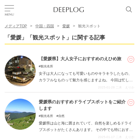
メディアTOP
中国・四国
愛媛
観光スポット
お気に入り
「愛媛」「観光スポット」に関する記事
TOP
【愛媛県】大人女子におすすめのえひめ旅
観光名所
エリア
女子は大人になっても可愛いものやキラキラしたもの、
カラフルなものって魅力を感じますよね。 今回は忙しい
大人女子におすすめの愛媛旅をご紹介します。 ぜひこの
2025-01-28
二木 えりか
カテゴリー
記事を参考に日常の疲れを癒してみてくださいね。
愛媛県のおすすめドライブスポットをご紹介
します
日本語
観光名所
自然
USD
愛媛県は山と海に囲まれていて、自然を楽しめるドライ
ブスポットがたくさんあります。 その中でも特におすす
めのドライブスポットを近くの施設などとともにご紹介
2025-01-17
二木 えりか