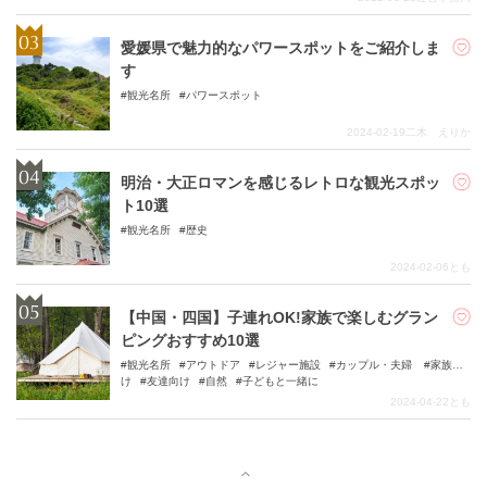
愛媛県で魅力的なパワースポットをご紹介しま
す
観光名所
パワースポット
2024-02-19
二木 えりか
明治・大正ロマンを感じるレトロな観光スポッ
ト10選
観光名所
歴史
2024-02-06
とも
【中国・四国】子連れOK!家族で楽しむグラン
ピングおすすめ10選
観光名所
アウトドア
レジャー施設
カップル・夫婦
家族向
け
友達向け
自然
子どもと一緒に
2024-04-22
とも