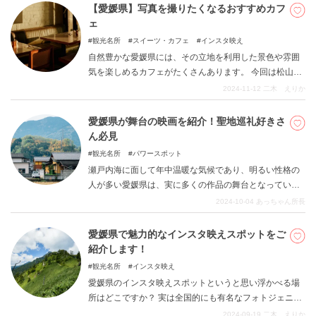
紹介します。 ぜひお土産選びの参考にしてみてくださ
【愛媛県】写真を撮りたくなるおすすめカフ
い。
ェ
観光名所
スイーツ・カフェ
インスタ映え
自然豊かな愛媛県には、その立地を利用した景色や雰囲
気を楽しめるカフェがたくさんあります。 今回は松山市
を中心に東予、中予、南予地域のおすすめカフェを紹介
2024-11-12
二木 えりか
します。 この記事を参考にぜひカフェ巡りを楽しんでく
ださい。
愛媛県が舞台の映画を紹介！聖地巡礼好きさ
ん必見
観光名所
パワースポット
瀬戸内海に面して年中温暖な気候であり、明るい性格の
人が多い愛媛県は、実に多くの作品の舞台となっていま
す。四国の中でも訪れる人が多い愛媛県。ここでは愛媛
2024-10-04
あっちゃん所長
県を舞台とする作品を紹介いたします。
愛媛県で魅力的なインスタ映えスポットをご
紹介します！
観光名所
インスタ映え
愛媛県のインスタ映えスポットというと思い浮かべる場
所はどこですか？ 実は全国的にも有名なフォトジェニッ
クな写真が撮影できるスポットが愛媛県にはたくさんあ
2024-09-19
二木 えりか