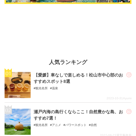
人気ランキング
【愛媛】車なしで楽しめる！松山市中心部のお
すすめスポット8選
観光名所
温泉
2023-10-31
Ayumi
瀬戸内海の島行くならここ！自然豊かな島、お
すすめ7選！
観光名所
アニメ
パワースポット
自然
2022-08-23
運営事務局