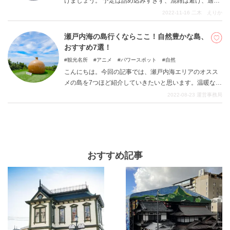
けましょう。 予定は詰め込みすぎず、混雑は避け、適度
に休める旅行をお勧めします。 高齢者の体力を考慮して
2022-11-16
二木 えりか
楽しい旅行にしましょう。 今回ご紹介するのは、”足腰の
弱くなってしまった高齢者と楽しめる旅行”がテーマで
瀬戸内海の島行くならここ！自然豊かな島、
す。 おじいちゃんやおばあちゃんと楽しめるゆったりし
おすすめ7選！
た旅はいかがですか？
観光名所
アニメ
パワースポット
自然
こんにちは。今回の記事では、瀬戸内海エリアのオスス
メの島を7つほど紹介していきたいと思います。温暖な海
となっている瀬戸内海は非常に多くの島に恵まれ、豊か
2022-08-23
運営事務局
な自然を堪能させてくれます。観光客の方から地元の方
まで、幅広くおすすめされる開放的な時間。そんなスポ
ットを堪能し、素敵なひと時を過ごしていただければと
思います。
おすすめ記事