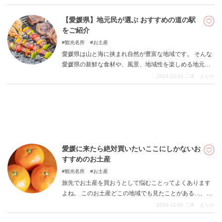
します。 ぜひ参考にしてご家族や恋人、お一人でもドラ
イブを楽しんでみてください。
【愛媛県】地元民が選ぶ おすすめの道の駅
をご紹介
DEEPLOGとは
観光名所
お土産
プライバシーポリシー
愛媛県は山と海に挟まれ自然が豊富な地域です。 そんな
愛媛県の新鮮な食材や、風景、地域性を楽しめる地元民
お問い合わせ
おすすめの道の駅を紹介します。 愛媛県にお越しの際は
2024-12-24
二木 えりか
運営会社
ぜひ道の駅で”愛媛県らしさ”を堪能してみてくださいね。
トラベルライター募集
愛媛に来たら絶対買いたいここにしかないお
すすめのお土産
観光名所
お土産
旅先でお土産を買おうとして悩むことってよくあります
よね。 このお土産どこの地域でも見たことがある…、名
産品がありすぎてどれを買えばいいのかわからない…そ
2024-12-06
二木 えりか
んな方に愛媛県民でももらうと嬉しい有名なお土産をご