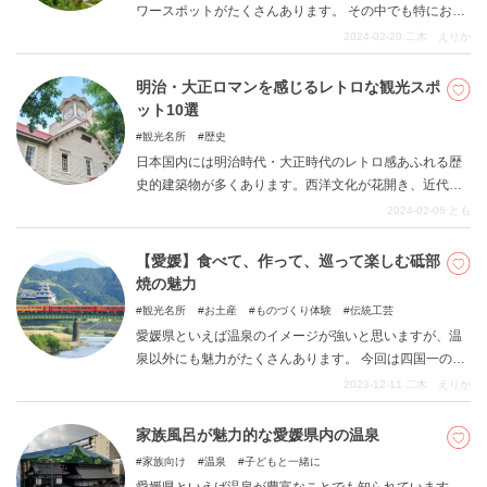
ワースポットがたくさんあります。 その中でも特におす
すめの10選をご紹介します。
2024-02-20
二木 えりか
明治・大正ロマンを感じるレトロな観光スポ
ット10選
観光名所
歴史
日本国内には明治時代・大正時代のレトロ感あふれる歴
史的建築物が多くあります。西洋文化が花開き、近代化
が進んだ時代の建築物は現代の建物とは違う雰囲気が漂
2024-02-06
とも
います。人の手によって守られてきたレトロ感満載の建
物で明治・大正ロマンを感じませんか。
【愛媛】食べて、作って、巡って楽しむ砥部
焼の魅力
観光名所
お土産
ものづくり体験
伝統工芸
愛媛県といえば温泉のイメージが強いと思いますが、温
泉以外にも魅力がたくさんあります。 今回は四国一のや
きものの里、愛媛県伊予郡砥部町で主に作られている
2023-12-11
二木 えりか
「砥部焼」についてです。 「砥部焼」の様々な楽しみ方
をご紹介しますので、愛媛県にお越しの際はぜひ参考に
家族風呂が魅力的な愛媛県内の温泉
してみてください。
家族向け
温泉
子どもと一緒に