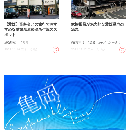
【愛媛】高齢者との旅行でおす
家族風呂が魅力的な愛媛県内の
すめな愛媛県道後温泉付近のス
温泉
ポット
家族向け
温泉
家族向け
温泉
子どもと一緒に
2022-11-16
二木 えりか
2023-11-27
二木 えりか