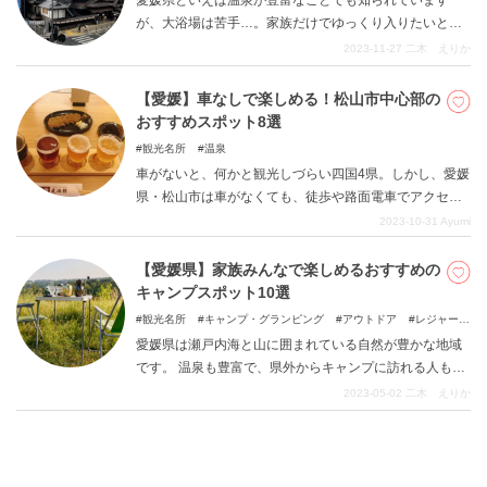
愛媛県といえば温泉が豊富なことでも知られています
が、大浴場は苦手…。家族だけでゆっくり入りたいとい
う方も少なくないと思います。 今回は時間貸しで利用が
2023-11-27
二木 えりか
できる「愛媛県内でおすすめの家族風呂」をご紹介しま
す。
【愛媛】車なしで楽しめる！松山市中心部の
おすすめスポット8選
観光名所
温泉
車がないと、何かと観光しづらい四国4県。しかし、愛媛
県・松山市は車がなくても、徒歩や路面電車でアクセス
できる場所にたくさんの観光スポットがあり、十分観光
2023-10-31
Ayumi
を楽しめるんです！それでは、松山市中心部のおすすめ
スポットをご紹介します。
【愛媛県】家族みんなで楽しめるおすすめの
キャンプスポット10選
観光名所
キャンプ・グランピング
アウトドア
レジャー施
設
愛媛県は瀬戸内海と山に囲まれている自然が豊かな地域
です。 温泉も豊富で、県外からキャンプに訪れる人も多
く人気のキャンプスポットがたくさんあります。 今回は
2023-05-02
二木 えりか
家族でもソロキャンプでもおすすめの愛媛県内人気のキ
ャンプスポットを10カ所紹介します。