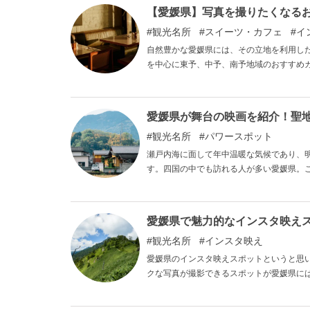
【愛媛県】写真を撮りたくなる
観光名所
スイーツ・カフェ
イ
自然豊かな愛媛県には、その立地を利用し
を中心に東予、中予、南予地域のおすすめ
ださい。
愛媛県が舞台の映画を紹介！聖
観光名所
パワースポット
瀬戸内海に面して年中温暖な気候であり、
す。四国の中でも訪れる人が多い愛媛県。
愛媛県で魅力的なインスタ映え
観光名所
インスタ映え
愛媛県のインスタ映えスポットというと思
クな写真が撮影できるスポットが愛媛県には
します。