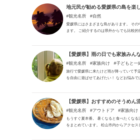
地元民が勧める愛媛県の島を楽
観光名所
自然
愛媛県にはさまざまな島があります。 その
ます。 ご紹介するのは県外からでも比較的
【愛媛県】雨の日でも家族みん
観光名所
家族向け
子どもと一
旅行で愛媛県に来たけど雨が降っていて予
を自由に遊ばせてあげたい！ などお悩みで
たくさんあります。 今回はおすすめの「
【愛媛県】おすすめのそうめん流
観光名所
アウトドア
家族向け
もうすぐ夏本番。 暑くなると食べたくなる
をまとめています。 松山市内からアクセ
も。 ぜひこの記事を参考にご家族で足を運