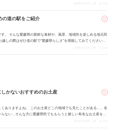
2025-01-17
二木 えりか
めの道の駅をご紹介
です。 そんな愛媛県の新鮮な食材や、風景、地域性を楽しめる地元民
お越しの際はぜひ道の駅で”愛媛県らしさ”を堪能してみてください
2024-12-24
二木 えりか
にしかないおすすめのお土産
よくありますよね。 このお土産どこの地域でも見たことがある…、名
からない…そんな方に愛媛県民でももらうと嬉しい有名なお土産をご
みてください。
2024-12-06
二木 えりか