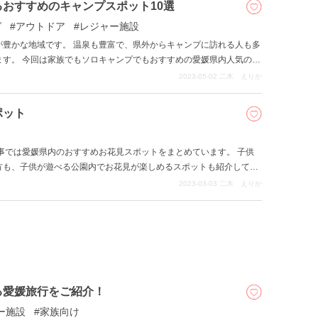
おすすめのキャンプスポット10選
グ
アウトドア
レジャー施設
が豊かな地域です。 温泉も豊富で、県外からキャンプに訪れる人も多
ます。 今回は家族でもソロキャンプでもおすすめの愛媛県内人気のキ
2023-05-02
二木 えりか
ポット
事では愛媛県内のおすすめお花見スポットをまとめています。 子供
方も、子供が遊べる公園内でお花見が楽しめるスポットも紹介してい
てみてください。
2023-03-03
二木 えりか
る愛媛旅行をご紹介！
ー施設
家族向け