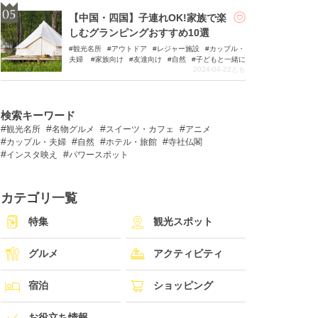
【中国・四国】子連れOK!家族で楽
しむグランピングおすすめ10選
観光名所
アウトドア
レジャー施設
カップル・
夫婦
家族向け
友達向け
自然
子どもと一緒に
2024-04-22
とも
検索キーワード
観光名所
名物グルメ
スイーツ・カフェ
アニメ
カップル・夫婦
自然
ホテル・旅館
寺社仏閣
インスタ映え
パワースポット
カテゴリ一覧
特集
観光スポット
グルメ
アクティビティ
宿泊
ショッピング
お役立ち情報