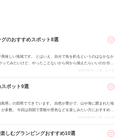
ングのおすすめスポット8選
が美味しい地域です。 とはいえ、自分で魚を釣るというのはなかなか
をやってみたいけど、やったことないから何から揃えたらいいのか分か
ない…。 そんな方はぜひこの記事を参考にしてみてください。 愛
2024-06-27
二木 えりか
グのスポットを8ヵ所紹介しています。
スポット9選
徳島県」の四県でできています。 自然が豊かで、山や海に囲まれた地
トが多数。 今回は四国で景観や景色などを楽しみたい方におすすめの
2024-06-24
二木 えりか
で楽しむグランピングおすすめ10選