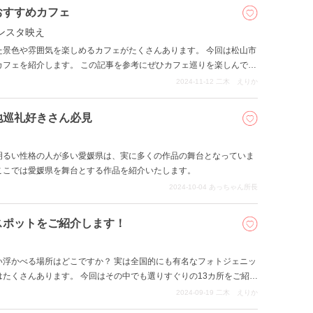
おすすめカフェ
ンスタ映え
た景色や雰囲気を楽しめるカフェがたくさんあります。 今回は松山市
カフェを紹介します。 この記事を参考にぜひカフェ巡りを楽しんでく
2024-11-12
二木 えりか
地巡礼好きさん必見
明るい性格の人が多い愛媛県は、実に多くの作品の舞台となっていま
ここでは愛媛県を舞台とする作品を紹介いたします。
2024-10-04
あっちゃん所長
スポットをご紹介します！
い浮かべる場所はどこですか？ 実は全国的にも有名なフォトジェニッ
たくさんあります。 今回はその中でも選りすぐりの13カ所をご紹介
2024-09-19
二木 えりか