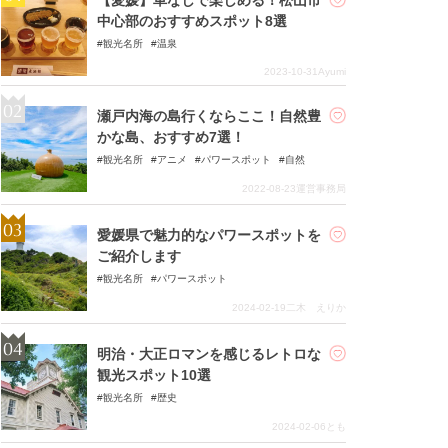
中心部のおすすめスポット8選
観光名所
温泉
2023-10-31
Ayumi
瀬戸内海の島行くならここ！自然豊
かな島、おすすめ7選！
観光名所
アニメ
パワースポット
自然
2022-08-23
運営事務局
愛媛県で魅力的なパワースポットを
ご紹介します
観光名所
パワースポット
2024-02-19
二木 えりか
明治・大正ロマンを感じるレトロな
観光スポット10選
観光名所
歴史
2024-02-06
とも