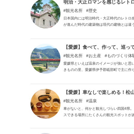
明治・大正ロマンを感じるレトロ
観光名所
歴史
日本国内には明治時代・大正時代のレトロ
が進んだ時代の建築物は現代の建物とは違
物で明治・大正ロマンを感じませんか。
【愛媛】食べて、作って、巡っ
観光名所
お土産
ものづくり体
愛媛県といえば温泉のイメージが強いと思
きものの里、愛媛県伊予郡砥部町で主に作
ご紹介しますので、愛媛県にお越しの際は
【愛媛】車なしで楽しめる！松
観光名所
温泉
車がないと、何かと観光しづらい四国4県
スできる場所にたくさんの観光スポットが
めスポットをご紹介します。