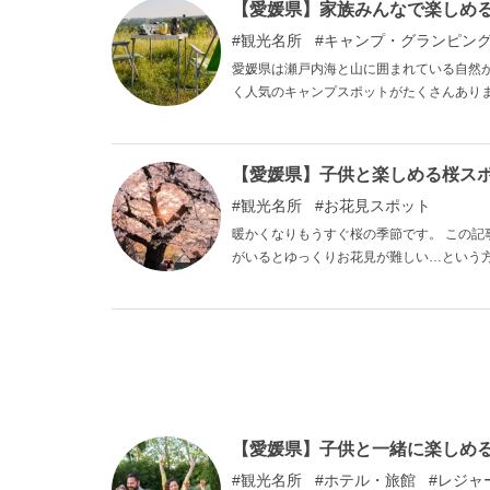
【愛媛県】家族みんなで楽しめる
観光名所
キャンプ・グランピン
愛媛県は瀬戸内海と山に囲まれている自然
く人気のキャンプスポットがたくさんあり
ャンプスポットを10カ所紹介します。
【愛媛県】子供と楽しめる桜ス
観光名所
お花見スポット
暖かくなりもうすぐ桜の季節です。 この記
がいるとゆっくりお花見が難しい…という
ますので、ぜひ参考にお花見の計画を立て
【愛媛県】子供と一緒に楽しめ
観光名所
ホテル・旅館
レジャ