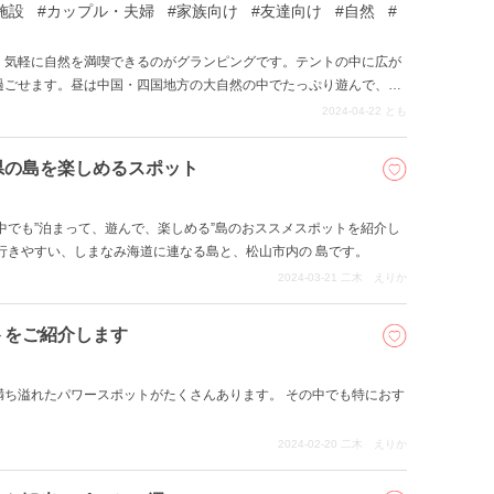
施設
カップル・夫婦
家族向け
友達向け
自然
、気軽に自然を満喫できるのがグランピングです。テントの中に広が
過ごせます。昼は中国・四国地方の大自然の中でたっぷり遊んで、夜
設を紹介します。
2024-04-22
とも
県の島を楽しめるスポット
中でも”泊まって、遊んで、楽しめる”島のおススメスポットを紹介し
行きやすい、しまなみ海道に連なる島と、松山市内の 島です。
2024-03-21
二木 えりか
トをご紹介します
満ち溢れたパワースポットがたくさんあります。 その中でも特におす
2024-02-20
二木 えりか