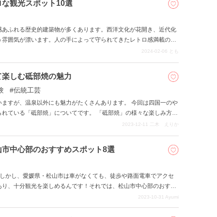
な観光スポット10選
感あふれる歴史的建築物が多くあります。西洋文化が花開き、近代化
う雰囲気が漂います。人の手によって守られてきたレトロ感満載の建
2024-02-06
とも
て楽しむ砥部焼の魅力
験
伝統工芸
いますが、温泉以外にも魅力がたくさんあります。 今回は四国一のや
られている「砥部焼」についてです。 「砥部焼」の様々な楽しみ方を
ぜひ参考にしてみてください。
2023-12-11
二木 えりか
山市中心部のおすすめスポット8選
。しかし、愛媛県・松山市は車がなくても、徒歩や路面電車でアクセ
あり、十分観光を楽しめるんです！それでは、松山市中心部のおすす
2023-10-31
Ayumi