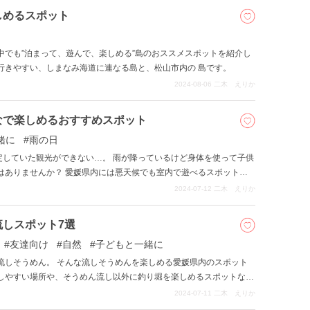
しめるスポット
中でも”泊まって、遊んで、楽しめる”島のおススメスポットを紹介し
行きやすい、しまなみ海道に連なる島と、松山市内の 島です。
2024-08-06
二木 えりか
なで楽しめるおすすめスポット
緒に
雨の日
定していた観光ができない…。 雨が降っているけど身体を使って子供
はありませんか？ 愛媛県内には悪天候でも室内で遊べるスポットが
雨の日でも親子で楽しめる愛媛県のスポット」をご紹介します。
2024-07-12
二木 えりか
しスポット7選
友達向け
自然
子どもと一緒に
流しそうめん。 そんな流しそうめんを楽しめる愛媛県内のスポット
スしやすい場所や、そうめん流し以外に釣り堀を楽しめるスポットなど
んでみてください。
2024-07-11
二木 えりか