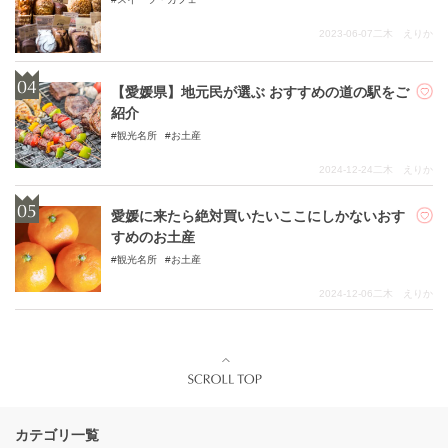
2023-06-07
二木 えりか
【愛媛県】地元民が選ぶ おすすめの道の駅をご
紹介
観光名所
お土産
2024-12-24
二木 えりか
愛媛に来たら絶対買いたいここにしかないおす
すめのお土産
観光名所
お土産
2024-12-06
二木 えりか
カテゴリ一覧