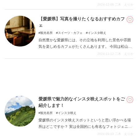
産品がありすぎてどれを買えばいいのかわからない…そ
2024-12-06
二木 えりか
んな方に愛媛県民でももらうと嬉しい有名なお土産をご
紹介します。 ぜひお土産選びの参考にしてみてくださ
【愛媛県】写真を撮りたくなるおすすめカフ
DEEPLOGとは
い。
ェ
プライバシーポリシー
観光名所
スイーツ・カフェ
インスタ映え
自然豊かな愛媛県には、その立地を利用した景色や雰囲
お問い合わせ
気を楽しめるカフェがたくさんあります。 今回は松山市
運営会社
を中心に東予、中予、南予地域のおすすめカフェを紹介
2024-11-12
二木 えりか
します。 この記事を参考にぜひカフェ巡りを楽しんでく
トラベルライター募集
ださい。
愛媛県で魅力的なインスタ映えスポットをご
紹介します！
観光名所
インスタ映え
愛媛県のインスタ映えスポットというと思い浮かべる場
所はどこですか？ 実は全国的にも有名なフォトジェニッ
クな写真が撮影できるスポットが愛媛県にはたくさんあ
2024-09-19
二木 えりか