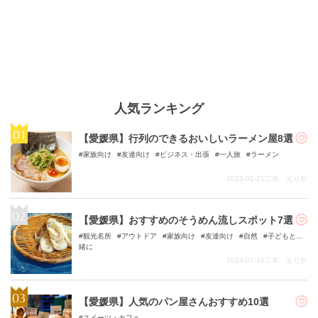
人気ランキング
【愛媛県】行列のできるおいしいラーメン屋8選
家族向け
友達向け
ビジネス・出張
一人旅
ラーメン
2023-02-21
二木 えりか
【愛媛県】おすすめのそうめん流しスポット7選
観光名所
アウトドア
家族向け
友達向け
自然
子どもと一
緒に
2024-07-10
二木 えりか
【愛媛県】人気のパン屋さんおすすめ10選
スイーツ・カフェ