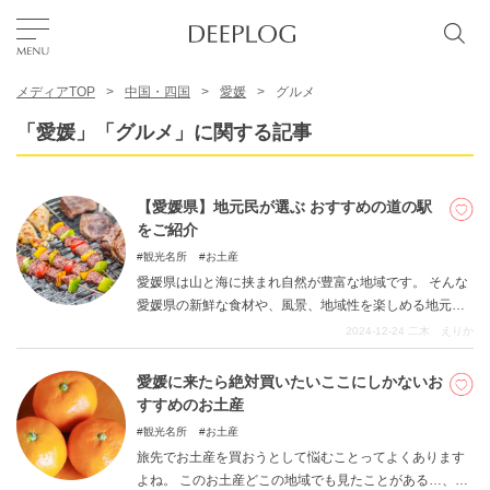
メディアTOP
中国・四国
愛媛
グルメ
お気に入り
「愛媛」「グルメ」に関する記事
TOP
【愛媛県】地元民が選ぶ おすすめの道の駅
をご紹介
エリア
観光名所
お土産
愛媛県は山と海に挟まれ自然が豊富な地域です。 そんな
愛媛県の新鮮な食材や、風景、地域性を楽しめる地元民
カテゴリー
おすすめの道の駅を紹介します。 愛媛県にお越しの際は
2024-12-24
二木 えりか
ぜひ道の駅で”愛媛県らしさ”を堪能してみてくださいね。
愛媛に来たら絶対買いたいここにしかないお
日本語
すすめのお土産
USD
観光名所
お土産
旅先でお土産を買おうとして悩むことってよくあります
よね。 このお土産どこの地域でも見たことがある…、名