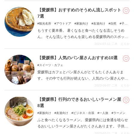
ります。 今回はその中でも選りすぐりの13カ所をご紹介
します。
【愛媛県】おすすめのそうめん流しスポット
7選
観光名所
アウトドア
家族向け
友達向け
自然
子ど
もと一緒に
もうすぐ夏本番。 暑くなると食べたくなる流しそうめ
ん。 そんな流しそうめんを楽しめる愛媛県内のスポット
をまとめています。 松山市内からアクセスしやすい場所
2024-07-11
二木 えりか
や、そうめん流し以外に釣り堀を楽しめるスポットなど
も。 ぜひこの記事を参考にご家族で足を運んでみてくだ
【愛媛県】人気のパン屋さんおすすめ10選
さい。
スイーツ・カフェ
愛媛県はカフェとパン屋さんがとてもたくさんありま
す。 その中でも行列が絶えない、人気のパン屋さんや昔
からある老舗のパン屋さんなどおススメのパン屋さんを
2023-06-07
二木 えりか
10店舗ご紹介します。 愛媛県内でパン屋さんをお探しの
際にはぜひこの記事を参考にしてみてください。
【愛媛県】行列のできるおいしいラーメン屋
8選
家族向け
友達向け
ビジネス・出張
一人旅
ラーメン
ふと食べたくなるラーメン。 愛媛県内には食通を唸らせ
るおいしいラーメン屋さんがたくさんあります。 子供か
ら大人まで老若男女問わず食べることができる、地元の
2023-02-21
二木 えりか