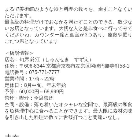
まるで美術館のような器と料理の数々を、余すことなくい
ただけます。
最高級の料理だけでおなかを満たすことのできる、数少な
いお店となっています。大切な人と是非食べに行ってみて
くださいね。カウンター席と個室が3つあり、座敷や掘り
ごたつ席となっています
＜店舗情報＞
店名：旬席 鈴江（しゅんせき すずえ）
住所：〒606-8344 京都府京都市左京区岡崎円勝寺町58-1
電話番号：075-771-7777
営業時間：17時～22時
定休日：8月中旬、年末年始
予算：60,000円～69,999円
禁煙・喫煙：全席禁煙
空間・設備：落ち着いたオシャレな空間で、最高級の和食
を魚料理中心に食べることができます。最大限に素材の味
を引き出した料理の数々に舌鼓打つこと間違いなし。