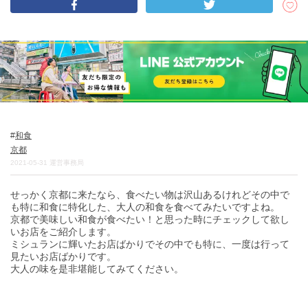
DEEPLOGとは
プライバシーポリシー
お問い合わせ
運営会社
トラベルライター募集
和食
京都
2021-05-31
運営事務局
せっかく京都に来たなら、食べたい物は沢山あるけれどその中で
も特に和食に特化した、大人の和食を食べてみたいですよね。
京都で美味しい和食が食べたい！と思った時にチェックして欲し
いお店をご紹介します。
ミシュランに輝いたお店ばかりでその中でも特に、一度は行って
見たいお店ばかりです。
大人の味を是非堪能してみてください。