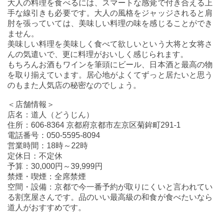
大人の料理を食べるには、スマートな感覚で付き合える上
手な線引きも必要です。大人の風格をジャッジされると肩
肘を張っていては、美味しい料理の味を感じることができ
ません。
美味しい料理を美味しく食べて欲しいという大将と女将さ
んの気遣いで、更に料理がおいしく感じられます。
もちろんお酒もワインを筆頭にビール、日本酒と最高の物
を取り揃えています。居心地がよくてずっと居たいと思う
のもまた人気店の秘密なのでしょう。
＜店舗情報＞
店名：道人（どうじん）
住所：606-8364 京都府京都市左京区菊鉾町291-1
電話番号：050-5595-8094
営業時間：18時～22時
定休日：不定休
予算：30,000円～39,999円
禁煙・喫煙：全席禁煙
空間・設備：京都で今一番予約が取りにくいと言われてい
る割烹屋さんです。品のいい最高級の和食が食べたいなら
道人がおすすめです。