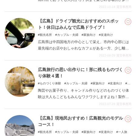
存在します。本記事では、雨の日に行くべき広島のお出
2022-10-18
運営事務局
かけスポットについてご紹介しますので、是非参考にし
てみてください。
【広島】ドライブ観光におすすめのスポッ
ト！休日はみんなで広島ドライブ！
観光名所
カップル・夫婦
家族向け
友達向け
広島県は中四国地方の中心として栄え、市内中心部には
最先端のお店やおしゃれなカフェがある一方、少し離れ
ると豊かな自然やきれいな景色を楽しむことができま
2022-08-29
運営事務局
す。休日は家族や友人、恋人とドライブをする方も多い
のではないでしょうか。今回は広島県の中でも特に東
広島旅行の思い出作りに！形に残るものづく
側、瀬戸内海を堪能できる島を中心に魅力たっぷりのド
り体験４選！
ライブ・観光スポットを4つご紹介します。
ものづくり体験
カップル・夫婦
家族向け
友達向け
一
人旅
陶芸やお菓子作り、キャンドル作りなどのものづくり体
験は大人もこどももみんなワクワクしますよね！製作す
る楽しい時間を共有できるだけではなく、形として残る
2022-07-26
運営事務局
ので、思い出づくりにピッタリです。今回は広島で体験
できるものづくりを４つご紹介します。友だちや家族、
【広島】現地民おすすめ！広島観光のモデル
大切な人と一緒に行ってみてください。
コース！
観光名所
カップル・夫婦
家族向け
友達向け
一人旅