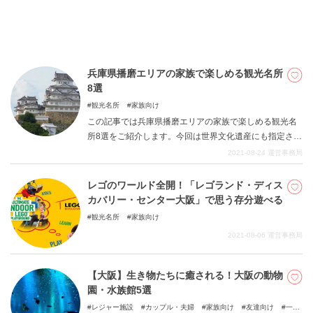
たくさんいます。そこで今回は、子どもと一緒に楽しめ
る兵庫県内のお出かけスポットについていくつかご紹介
します。
兵庫県播磨エリアの家族で楽しめる観光名所
8選
観光名所
家族向け
この記事では兵庫県播磨エリアの家族で楽しめる観光名
所8選をご紹介します。今回は世界文化遺産にも指定され
ている姫路城や『忠臣蔵』ゆかりの赤穂市などのエリア
2021-08-24
運営事務局
にスポットを当てました。歴史的建造物から家族連れで
楽しめるレジャー施設まで見どころの多い内容となって
レゴのワールド全開！「レゴランド・ディス
います。ぜひ、お気に入りのスポットを見つけて家族で
カバリー・センター大阪」で思う存分遊べる
旅を楽しんでみてはいかがでしょうか。
観光名所
家族向け
2021-08-06
運営事務局
【大阪】生き物たちに癒される！大阪の動物
園・水族館5選
レジャー施設
カップル・夫婦
家族向け
友達向け
一人