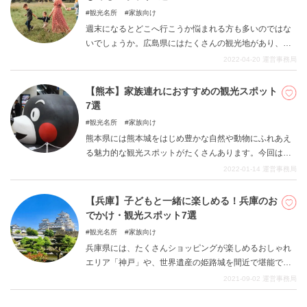
期に京都を訪れる可能性がある方は要チェックです。な
観光名所
家族向け
お、昨今はコロナ禍の影響で、府で開催が見送られてい
週末になるとどこへ行こうか悩まれる方も多いのではな
るケースも多いです。詳しくは公式のサイトもご覧にな
いでしょうか。広島県にはたくさんの観光地があり、県
ってください。
内外から多くの人が集まってきます。数多くある施設の
2022-04-20
運営事務局
中でも今回はお子様と思いっきり遊べる場所や、大人も
子どもも楽しめるスポットを3つご紹介します。ぜひご家
【熊本】家族連れにおすすめの観光スポット
族と楽しい時間を過ごしてください。
7選
観光名所
家族向け
熊本県には熊本城をはじめ豊かな自然や動物にふれあえ
る魅力的な観光スポットがたくさんあります。今回は家
族連れにおすすめの元気が出る観光スポットを中心にご
2022-01-14
運営事務局
紹介します。ぜひ家族で火の国、熊本を訪れて心と体の
パワーをチャージしてみてはいかがでしょうか。
【兵庫】子どもと一緒に楽しめる！兵庫のお
でかけ・観光スポット7選
観光名所
家族向け
兵庫県には、たくさんショッピングが楽しめるおしゃれ
エリア「神戸」や、世界遺産の姫路城を間近で堪能でき
る「姫路」エリアなどたくさんの観光スポットがたくさ
2021-09-02
運営事務局
んあります。しかし、お子様がいる家庭では、子どもも
楽しめるという観点でお出かけする場所を選ばれる方も