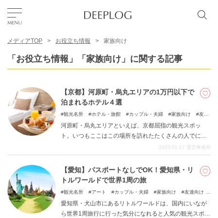
メディアTOP
お役立ち情報
家族向け
お気に入り
「お役立ち情報」「家族向け」に関する記事
TOP
【京都】河原町・烏丸エリアの1万円以下で
泊まれるホテル４選
エリア
観光名所
ホテル・旅館
カップル・夫婦
家族向け
友達
向け
ビジネス・出張
一人旅
河原町・烏丸エリアといえば、京都屈指の観光スポッ
ト。いつもここはこの場所を訪れたたくさんの人でにぎ
カテゴリー
わっており、様々なジャンルのお店が立ち並んでいま
2023-01-17
運営事務局
す。伝統ある老舗や高級店もある一方で、手に取りやす
い価格帯の商品が揃った食品店・雑貨店も多く、老若男
【愛知】パスポートなしでOK！愛知県・リ
日本語
女問わず人が集まる有名な商店街、錦市場もあります。
トルワールドで世界1周の旅
そんな河原町・烏丸にはもちろん、誰でも利用しやすい
USD
観光名所
アート
カップル・夫婦
家族向け
友達向け
１万円以下のホテルがたくさん存在しています。 そこで
珍スポット
愛知県・犬山市にあるリトルワールドは、国内にいなが
今回の記事では、そんな河原町・烏丸エリアの１万円以
ら世界1周旅行に行った気分になれると人気の観光スポッ
下で泊まれるおすすめホテルを４つご紹介します。