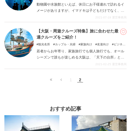
旅
動物園や水族館といえば、休日にお子様連れで訪れるイ
メージがありますが、イマドキは子どもだけでなく、大
人も楽しめます！ 可愛い動物たちが暮らす姿や、海の生
2021-07-19
運営事務局
物たちが悠々と泳ぐ美しい姿は、忙しい日々から現実逃
避できるパワーがあります。 今回は、大阪でおすすめの
【大阪・周遊クルーズ特集】旅に合わせた最
動物園・水族館を5施設ご紹介いたします。 ぜひ大阪観
適クルーズをご紹介！
光の際のご参考にしてください。
観光名所
カップル・夫婦
家族向け
友達向け
ビジネ
ス・出張
一人旅
若者からお年寄り、家族旅行でも個人旅行でも、オール
シーズンで誰もが楽しめる大阪は、「天下の台所」とし
て知られた水の都としても有名です。この特集では、大
2021-02-25
運営事務局
阪旅行において鉄板ともいえるアクティビティ「周遊ク
ルーズ」をクローズアップします！
2
1
おすすめ記事