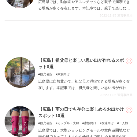
広島県では、動物園やアスレチックなど親子で満喫でき
る場所が多く存在します。本記事では、親子で楽しむこ
とができる広島のお出かけスポットについてご紹介しま
2022-11-15
運営事務局
すので、是非参考にしてみてください。
【広島】祖父母と楽しい思い出が作れるスポ
ット6選
観光名所
家族向け
広島県は自然豊かで、祖父母と満喫できる場所が多く存
在します。本記事では、祖父母と楽しい思い出が作れる
広島のお出かけスポットについてご紹介しますので、是
2022-11-02
運営事務局
非参考にしてみてください。
【広島】雨の日でも存分に楽しめるお出かけ
スポット10選
観光名所
カップル・夫婦
家族向け
友達向け
一人旅
広島県では、大型ショッピングモールや室内遊園地など
雨の日であっても大人から子供まで楽しめる場所が多く