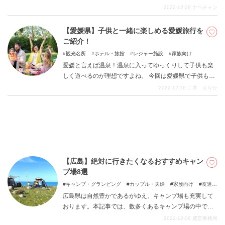
トです。当記事ではリトルワールドの見どころや、楽し
2022-12-28
ナベチャン
さが倍増するおすすめコースなどを紹介します。
【愛媛県】子供と一緒に楽しめる愛媛旅行を
DEEPLOGとは
ご紹介！
プライバシーポリシー
観光名所
ホテル・旅館
レジャー施設
家族向け
愛媛と言えば温泉！温泉に入ってゆっくりして子供も楽
お問い合わせ
しく遊べるのが理想ですよね。 今回は愛媛県で子供も大
運営会社
人も楽しめる地元民のおすすめスポットをご紹介しま
2022-12-16
二木 えりか
す。
トラベルライター募集
【広島】絶対に行きたくなるおすすめキャン
プ場8選
キャンプ・グランピング
カップル・夫婦
家族向け
友達向
け
広島県は自然豊かであるがゆえ、キャンプ場も充実して
おります。本記事では、数多くあるキャンプ場の中で、
絶対に行きたくなるキャンプ場を激選してみましたの
2022-12-06
運営事務局