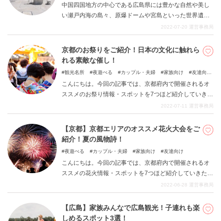
中国四国地方の中心である広島県には豊かな自然や美し
い瀬戸内海の島々、原爆ドームや宮島といった世界遺産
など数多くの観光地があります。ゴールデンウイークや
2022-07-20
運営事務局
長期休暇などで国内外を問わずたくさんの観光客で賑わ
っています。魅力的な観光地が多いのでどこをどのよう
京都のお祭りをご紹介！日本の文化に触れら
に回ったらいいのか悩む方もいらっしゃると思います。
れる素敵な催し！
今回はそんな広島県で定番の観光モデルコースをご紹介
観光名所
夜遊べる
カップル・夫婦
家族向け
友達向
します。
け
こんにちは。今回の記事では、京都府内で開催されるオ
ススメのお祭り情報・スポットを7つほど紹介していきた
いと思います。京都府は、日本の文化を継承していくま
2022-07-11
運営事務局
さに最前線の土地柄であると言え、様々な思いを込めた
お祭りが一年を通して開催されます。そんなお祭りの情
【京都】京都エリアのオススメ花火大会をご
報を知ることで、観光客の方にも楽しんでいただきたい
紹介！夏の風物詩！
です。ただ楽しむだけでなく京都の伝統や日本の誇るべ
夜遊べる
カップル・夫婦
家族向け
友達向け
き文化に触れ、趣深い観光をすることもできます。季節
こんにちは。今回の記事では、京都府内で開催されるオ
ごとのお祭りを紹介しますので、ご自身の来訪タイミン
ススメの花火情報・スポットを7つほど紹介していきたい
グに合わせて旅程を検討ください。
と思います。花火と言えば何と言っても夏の風物詩であ
2022-06-28
運営事務局
り、京都ではかねてより伝統と歴史の乗っかった面白い
花火が行われています。日本の風流を感じたい方にとっ
【広島】家族みんなで広島観光！子連れも楽
ては忘れることのできない行事になっています。夏の時
しめるスポット3選！