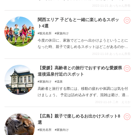
楽しめない事や、地方と比べて格段にグレードが高いも
2022-11-21
あっちゃん所長
の、種類や数が多いものであふれています。けれども雨
が降って、外では楽しめそうにないとなると、行きたか
関西エリア 子どもと一緒に楽しめるスポッ
ったところを諦めて、予定を変更せざるを得ないでしょ
ト4選
う。けれども、関東にはそれでも楽しめるスポットは数
観光名所
家族向け
多く存在します。ここではそのような雨の日でも楽しめ
今度の休日に、家族でどこかへ出かけようということに
るスポットをご紹介します。
なった時、親子で楽しめるスポットはどこがあるのか悩
むことが多いでしょう。ここでは親子で楽しめる関西エ
2022-11-18
あっちゃん所長
リアにあるスポットを紹介いたします。
【愛媛】高齢者との旅行でおすすめな愛媛県
道後温泉付近のスポット
家族向け
温泉
高齢者と旅行する際には、移動の疲れや体調には気を付
けましょう。 予定は詰め込みすぎず、混雑は避け、適度
に休める旅行をお勧めします。 高齢者の体力を考慮して
2022-11-16
二木 えりか
楽しい旅行にしましょう。 今回ご紹介するのは、”足腰の
弱くなってしまった高齢者と楽しめる旅行”がテーマで
【広島】親子で楽しめるお出かけスポット8
す。 おじいちゃんやおばあちゃんと楽しめるゆったりし
選
た旅はいかがですか？
観光名所
家族向け