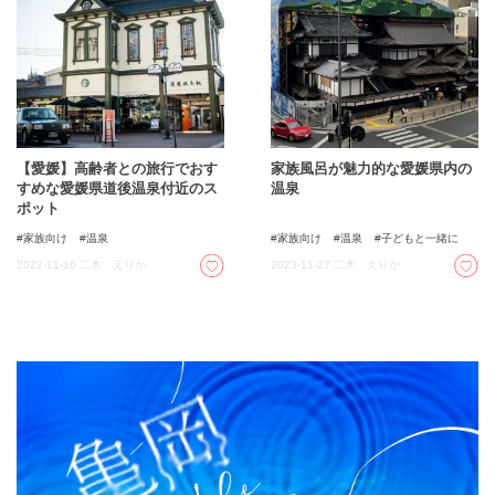
【愛媛】高齢者との旅行でおす
家族風呂が魅力的な愛媛県内の
すめな愛媛県道後温泉付近のス
温泉
ポット
家族向け
温泉
家族向け
温泉
子どもと一緒に
2022-11-16
二木 えりか
2023-11-27
二木 えりか