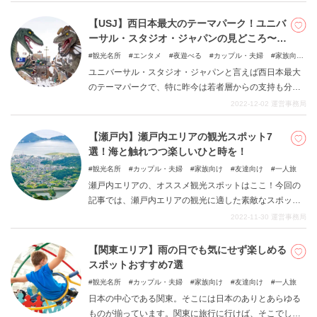
で、是非参考にしてみてください。
【USJ】西日本最大のテーマパーク！ユニバ
ーサル・スタジオ・ジャパンの見どころ〜チ
ェックすべきアクティビティ〜
観光名所
エンタメ
夜遊べる
カップル・夫婦
家族向
け
友達向け
ユニバーサル・スタジオ・ジャパンと言えば西日本最大
のテーマパークで、特に昨今は若者層からの支持も分厚
く多くの人の憧れの的となっている施設です。 ハリウッ
2022-12-02
運営事務局
ドの映画の世界をテーマにしつつ貪欲に日本アニメとの
コラボレーションを行ってきた点が特に受けており、経
【瀬戸内】瀬戸内エリアの観光スポット7
営をV字回復に導いた逸話などは書籍やテレビでも多々取
選！海と触れつつ楽しいひと時を！
り上げられます。 王道の映画ファンから流行りものが大
観光名所
カップル・夫婦
家族向け
友達向け
一人旅
好きな若者層までみんなが楽しめるエンタメのごった煮
瀬戸内エリアの、オススメ観光スポットはここ！今回の
的な空間で、是非キラキラ輝く素敵な思い出をお作りく
記事では、瀬戸内エリアの観光に適した素敵なスポット
ださい。 今回の記事ではそんなユニバーサルスタジオジ
を7つほど紹介していきたいと思います。体験型から絶景
2022-11-30
運営事務局
ャパンの見どころや要注目スポットについて取り上げま
の場所まで目白押し。広島県・岡山県・四国などを中心
す。
にオススメの観光プランをご提案します。
【関東エリア】雨の日でも気にせず楽しめる
スポットおすすめ7選
観光名所
カップル・夫婦
家族向け
友達向け
一人旅
日本の中心である関東。そこには日本のありとあらゆる
ものが揃っています。関東に旅行に行けば、そこでしか