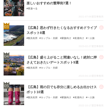
楽しいおすすめの繁華街7選！
夜遊べる
2021-07-06
運営事務局
【広島】思わず行きたくなるおすすめドライブ
スポット8選
観光名所
カップル・夫婦
家族向け
友達向け
一人旅
2023-02-27
運営事務局
【広島】盛り上がること間違いなし！絶対に押
さえておきたいデートスポット9選
観光名所
カップル・夫婦
2023-04-10
運営事務局
【広島】雨の日でも存分に楽しめるお出かけス
ポット10選
観光名所
カップル・夫婦
家族向け
友達向け
一人旅
2022-10-17
運営事務局