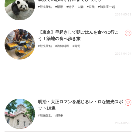
觀光景點
活動
情侶・夫妻
家族
和孩童一起
2024-05-23
【東京】早起きして朝ごはんを食べに行こ
う！築地の食べ歩き旅
觀光景點
海鮮料理
壽司
2024-04-04
明治・大正ロマンを感じるレトロな観光スポ
ット10選
觀光景點
歷史
2024-02-06