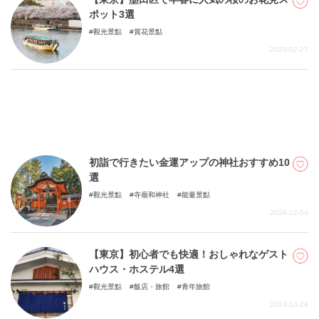
ポット3選
觀光景點
賞花景點
關於DEEPLOG
2025-02-27
隐私政策
聯系我們
網站營運企業
招募旅遊作家
初詣で行きたい金運アップの神社おすすめ10
選
觀光景點
寺廟和神社
能量景點
2024-12-04
【東京】初心者でも快適！おしゃれなゲスト
ハウス・ホステル4選
觀光景點
飯店・旅館
青年旅館
2024-10-24