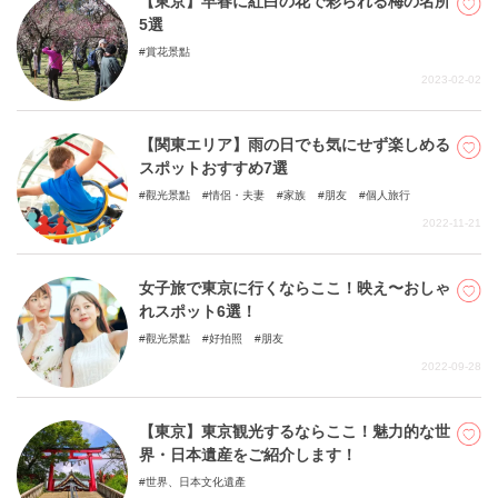
【東京】早春に紅白の花で彩られる梅の名所
5選
賞花景點
2023-02-02
【関東エリア】雨の日でも気にせず楽しめる
スポットおすすめ7選
觀光景點
情侶・夫妻
家族
朋友
個人旅行
2022-11-21
女子旅で東京に行くならここ！映え〜おしゃ
れスポット6選！
觀光景點
好拍照
朋友
2022-09-28
【東京】東京観光するならここ！魅力的な世
界・日本遺産をご紹介します！
世界、日本文化遺產