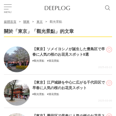
媒體首頁
關東
東京
觀光景點
我的最愛
關於「東京」「觀光景點」的文章
TOP
【東京】ソメイヨシノが誕生した豊島区で早
春に人気の桜のお花見スポット8選
區域
觀光景點
賞花景點
2025-03-13
特色主題
【東京】江戸城跡を中心に広がる千代田区で
早春に人気の桜のお花見スポット
繁體中文
觀光景點
賞花景點
USD
2025-03-06
【東京】墨田区で早春に人気の桜のお花見ス