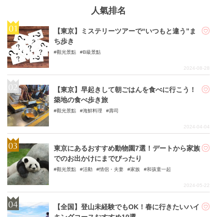
人氣排名
【東京】ミステリーツアーで“いつもと違う”ま
ち歩き
觀光景點
B級景點
2024-08-28
【東京】早起きして朝ごはんを食べに行こう！
築地の食べ歩き旅
觀光景點
海鮮料理
壽司
2024-04-04
東京にあるおすすめ動物園7選！デートから家族
でのお出かけにまでぴったり
觀光景點
活動
情侶・夫妻
家族
和孩童一起
2024-05-22
【全国】登山未経験でもOK！春に行きたいハイ