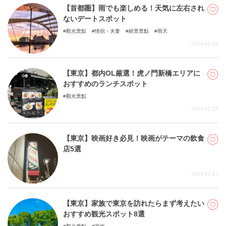
【首都圏】雨でも楽しめる！天気に左右され
ないデートスポット
觀光景點
情侶・夫妻
絕景景點
雨天
2024-01-26
【東京】都内OL厳選！虎ノ門新橋エリアに
おすすめのランチスポット
觀光景點
2024-01-25
【東京】映画好き必見！映画がテーマの飲食
店5選
2023-12-27
【東京】家族で東京を訪れたらまず考えたい
おすすめ観光スポット8選