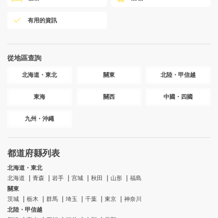
有用的資訊
從地區查詢
北海道・東北
關東
北陸・甲信越
東海
關西
中國・四國
九州・沖繩
都道府縣列表
北海道・東北
北海道
青森
岩手
宫城
秋田
山形
福島
關東
茨城
栃木
群馬
埼玉
千葉
東京
神奈川
北陸・甲信越