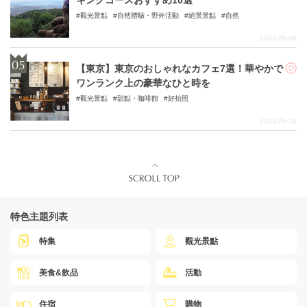
キングコースおすすめ10選
觀光景點
自然體驗・野外活動
絕景景點
自然
2023-05-09
【東京】東京のおしゃれなカフェ7選！華やかで
ワンランク上の豪華なひと時を
觀光景點
甜點・咖啡館
好拍照
2023-05-18
特色主題列表
特集
觀光景點
美食&飲品
活動
住宿
購物