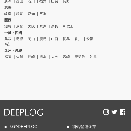
新潟
富山
石川
福井
山梨
長野
東海
岐阜
靜岡
愛知
三重
關西
滋贺
京都
大阪
兵库
奈良
和歌山
中國・四國
鳥取
島根
岡山
廣島
山口
德島
香川
爱媛
高知
九州・沖繩
福岡
佐賀
長崎
熊本
大分
宮崎
鹿兒島
沖繩
關於DEEPLOG
網站營運企業