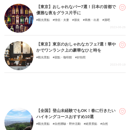
【東京】おしゃれなバー7選！日本の首都で
優雅な夜をグラス片手に
觀光景點
情侶・夫妻
朋友
商務・出差
酒吧
2023-06-26
【東京】東京のおしゃれなカフェ7選！華や
かでワンランク上の豪華なひと時を
觀光景點
甜點・咖啡館
好拍照
2023-05-19
【全国】登山未経験でもOK！春に行きたい
ハイキングコースおすすめ10選
觀光景點
自然體驗・野外活動
絕景景點
自然