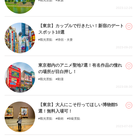
觀光景點
家族
2023-12-26
【東京】カップルで行きたい！新宿のデート
スポット10選
觀光景點
情侶・夫妻
2023-09-20
東京都内のアニメ聖地7選！有名作品の憧れ
の場所が目白押し！
觀光景點
動漫
2023-08-30
【東京】大人にこそ行ってほしい博物館5
選！無料入場可！
觀光景點
藝術
B級景點
2023-07-03