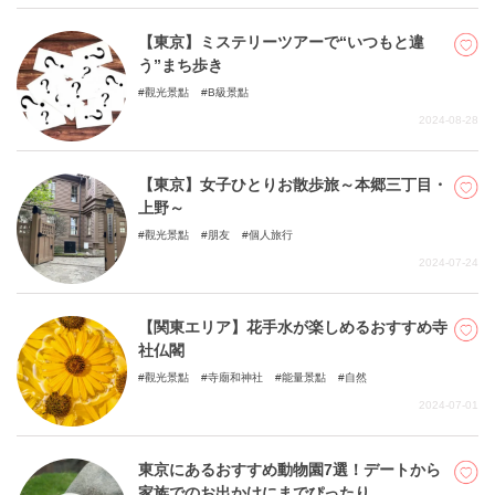
【東京】ミステリーツアーで“いつもと違
う”まち歩き
觀光景點
B級景點
2024-08-28
【東京】女子ひとりお散歩旅～本郷三丁目・
上野～
觀光景點
朋友
個人旅行
2024-07-24
【関東エリア】花手水が楽しめるおすすめ寺
社仏閣
觀光景點
寺廟和神社
能量景點
自然
2024-07-01
東京にあるおすすめ動物園7選！デートから
家族でのお出かけにまでぴったり