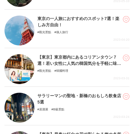
2023-05-10
東京の一人旅におすすめのスポット7選！楽
しみ方自由！
觀光景點
個人旅行
2023-04-20
【東京】東京都内にあるコリアンタウン７
選！若い女性に人気の韓国気分を手軽に味わ
う！
觀光景點
韓國料理
2023-03-31
サラリーマンの聖地・新橋のおもしろ飲食店
5選
居酒屋
B級景點
2023-03-24